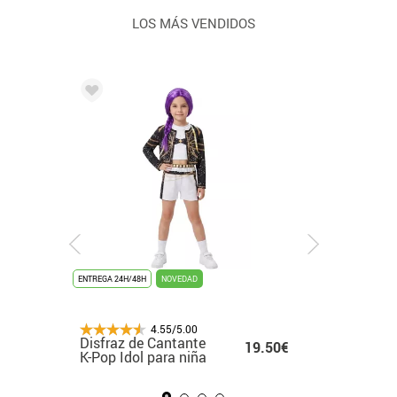
LOS MÁS VENDIDOS
ENTREGA 3/4 DÍAS
ENTREGA 24H/48H
NOVEDAD
ENTREGA 24H/48H
NOVEDAD
ÚLTIMAS UNIDADES
ENTREGA 24H/48H
ENTREGA 24H
NOVEDA
4.55/5.00
4.55/5.00
4.55/5.00
4.55/5.0
Disfraz de Preso
Disfraz de Cantante
Disfraz de Pingüino
Disfraz de Hippie
Disfraz
9€ -
15.99€
19.50€
24.99€
naranja para bebé
K-Pop Idol para niña
para hombre
Chaleco para niñ
K-Pop le
99€
para ni