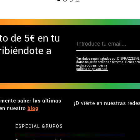
to de
5€ en tu
ibiéndote a
Tus datos serán tratados por DISFRAZZES (Garc
datos no serán cedidos a terceros. Tienes dere
explicados en nuestra
política de privacidad.
emente saber las últimas
¡Diviérte en nuestras rede
en nuestro
blog
ESPECIAL GRUPOS