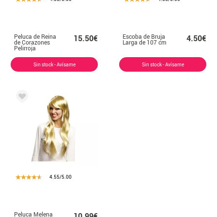
Peluca de Reina
Escoba de Bruja
15.50€
4.50€
de Corazones
Larga de 107 cm
Pelirroja
Sin stock - Avísame
Sin stock - Avísame
4.55/5.00
Peluca Melena
10.99€