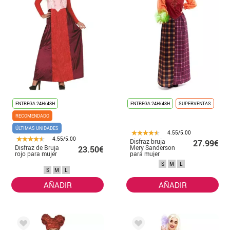
ENTREGA 24H/48H
ENTREGA 24H/48H
SUPERVENTAS
RECOMENDADO
ÚLTIMAS UNIDADES
4.55/5.00
4.55/5.00
Disfraz bruja
27.99€
Disfraz de Bruja
Mery Sanderson
23.50€
rojo para mujer
para mujer
S
M
L
S
M
L
AÑADIR
AÑADIR