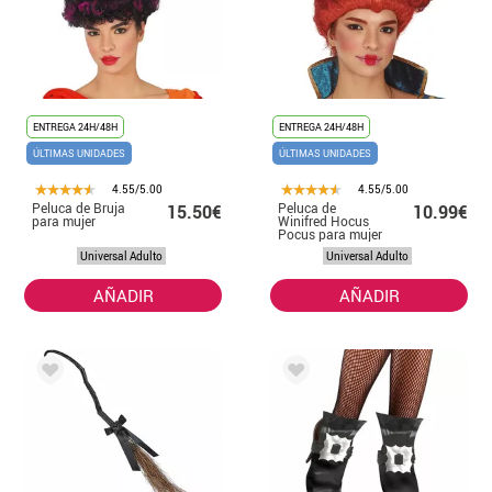
ENTREGA 24H/48H
ENTREGA 24H/48H
ÚLTIMAS UNIDADES
ÚLTIMAS UNIDADES
4.55/5.00
4.55/5.00
Peluca de Bruja
Peluca de
15.50€
10.99€
para mujer
Winifred Hocus
Pocus para mujer
Universal Adulto
Universal Adulto
AÑADIR
AÑADIR