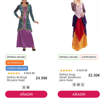
ENTREGA 24H/48H
ENTREGA 24H/48H
SUPERVENTAS
RECOMENDADO
ÚLTIMAS UNIDADES
4.55/5.00
4.55/5.00
Disfraz bruja
32.50€
Disfraz de Bruja
Sarah Sanderson
24.99€
lila para mujer
para mujer
S
M
L
S
M
AÑADIR
AÑADIR