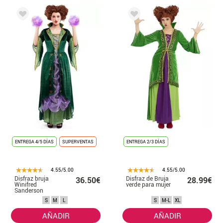
ENTREGA 4/5 DÍAS
SUPERVENTAS
ENTREGA 2/3 DÍAS
4.55/5.00
4.55/5.00
Disfraz bruja
Disfraz de Bruja
36.50€
28.99€
Winifred
verde para mujer
Sanderson
S
M
L
S
M-L
XL
AÑADIR
AÑADIR