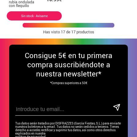
rubia ondulada
con flequillo
Sin stock - Avísame
Has visto
17
de 17 productos
Consigue
5€ en tu primera
compra suscribiéndote a
nuestra newsletter*
*Compras superiores a 50€
Tus datos serán tratados por DISFRAZZES (García Fiestas, S.L.) para enviarte
nuestros boletines a tu email. Tus datos no serán cedidos a terceros. Tienes
derecho a acceder, rectificar y suprimir tus datos, así como otros derechos
explicados en nuestra
política de privacidad.