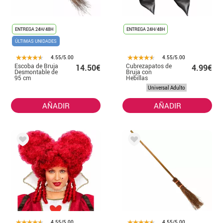
ENTREGA 24H/48H
ENTREGA 24H/48H
ÚLTIMAS UNIDADES
4.55/5.00
4.55/5.00
Escoba de Bruja
Cubrezapatos de
14.50€
4.99€
Desmontable de
Bruja con
95 cm
Hebillas
Universal Adulto
AÑADIR
AÑADIR
4.55/5.00
4.55/5.00