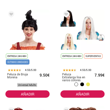
ENTREGA 24H/48H
ENTREGA 24H/48H
SUPERVENTAS
ÚLTIMAS UNIDADES
4.55/5.00
4.55/5.00
Peluca de Bruja
Peluca
9.50€
7.99€
Morena
Extralarga lisa en
varios colores
Universal Adulto
AÑADIR
AÑADIR