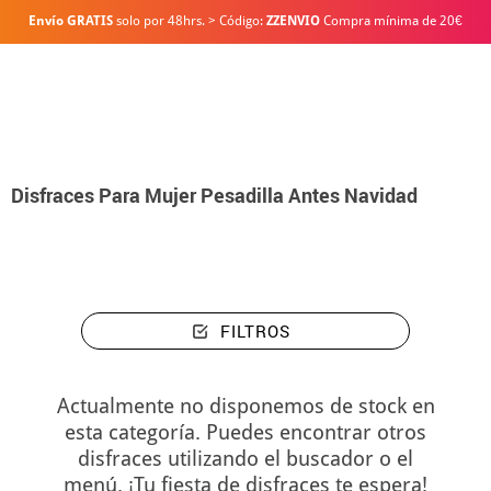
Envío GRATIS
solo por 48hrs. > Código:
ZZENVIO
Compra mínima de 20€
Inicio
Disfraces
Disney
Pesadilla Antes de Navidad
Disfraces Para Mu
Disfraces Para Mujer Pesadilla Antes Navidad
FILTROS
Actualmente no disponemos de stock en
esta categoría. Puedes encontrar otros
disfraces utilizando el buscador o el
menú. ¡Tu fiesta de disfraces te espera!