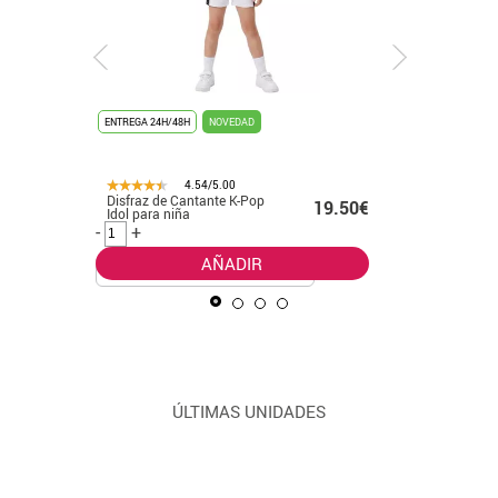
ENTREGA 24H/48H
NOVEDAD
ENTREGA 24
4.54/5.00
Disfraz de Cantante K-Pop
Disfraz d
.99€
19.50€
Idol para niña
leader cl
-
+
-
+
AÑADIR
ÚLTIMAS UNIDADES