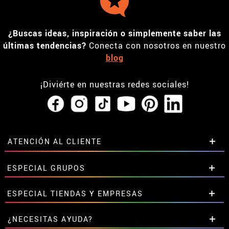
¿Buscas ideas, inspiración o simplemente saber las
últimas tendencias?
Conecta con nosotros en nuestro
blog
¡Diviérte en nuestras redes sociales!
ATENCIÓN AL CLIENTE
• Horario tienda IBI
ESPECIAL GRUPOS
•
Descuento estudiantes
• Sobre nosotros
Descuentos especiales para grupos.
ESPECIAL TIENDAS Y EMPRESAS
• Condiciones de venta
Contáctanos aquí
• Aviso legal
y
Privacidad
Descuentos exclusivos para tiendas y empresas.
¿NECESITAS AYUDA?
• Atencion al cliente