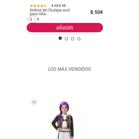
4.54/5.00
4.
Disfraz de Chulapa azul
Disfraz de Mu
€
8.50€
para niña
Megan para n
-
+
-
+
AÑADIR
LOS MÁS VENDIDOS