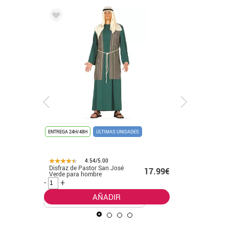
ENTREGA 24H/48H
ÚLTIMAS UNIDADES
ENTREGA 24
4.54/5.00
Disfraz de Pastor San José
Disfraz d
.99€
17.99€
Verde para hombre
para Hom
-
+
-
+
AÑADIR