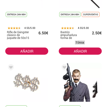
ENTREGA 24H/48H
ENTREGA 24H/48H
SUPERVENTAS
4.55/5.00
4.55/5.00
Rifle de Gángster
Bastón
6.50€
2.50€
clásico de
empuñadura
juguete de 50x15
forma de
cm
Diamante de 90
T.Única
cm
AÑADIR
AÑADIR