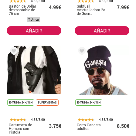
4.55/5.00
4.55/5.00
Bastón de Dollar
Subfusil
4.99€
7.99€
desmontable de
Ametralladora 2a
76 cm
de Guerra
Mundial de 56
T.Única
cm
AÑADIR
AÑADIR
ENTREGA 24H/48H
SUPERVENTAS
ENTREGA 24H/48H
4.55/5.00
4.55/5.00
Cartuchera de
Gorro Gangsta
3.75€
8.50€
Hombro con
adultos
Pistola