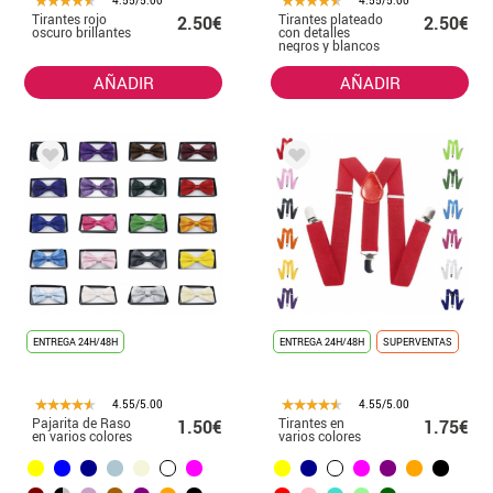
4.55/5.00
4.55/5.00
Tirantes rojo
Tirantes plateado
2.50€
2.50€
oscuro brillantes
con detalles
negros y blancos
AÑADIR
AÑADIR
ENTREGA 24H/48H
ENTREGA 24H/48H
SUPERVENTAS
4.55/5.00
4.55/5.00
Pajarita de Raso
Tirantes en
1.50€
1.75€
en varios colores
varios colores