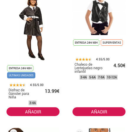
ENTREGA 24H/48H
SUPERVENTAS
4.55/5.00
Chaleco de
4.50€
Lentejuelas negro
ENTREGA 24H/48H
infantil
ÚLTIMAS UNIDADES
3-4A
5-6A
7-9A
10-12A
4.55/5.00
Disfraz de
13.99€
Gánster para
Niña
3-4A
AÑADIR
AÑADIR