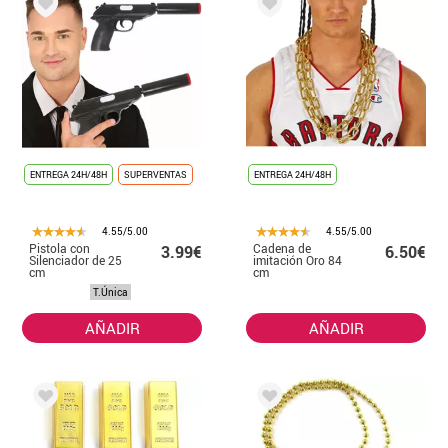
ENTREGA 24H/48H
SUPERVENTAS
ENTREGA 24H/48H
4.55/5.00
4.55/5.00
Pistola con
Cadena de
3.99€
6.50€
Silenciador de 25
imitación Oro 84
cm
cm
T.Única
AÑADIR
AÑADIR