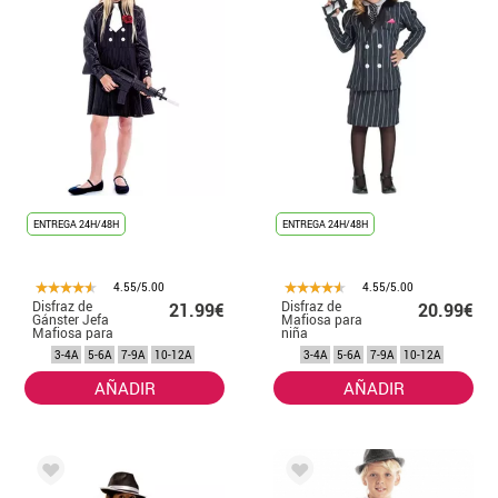
ENTREGA 24H/48H
ENTREGA 24H/48H
4.55/5.00
4.55/5.00
Disfraz de
Disfraz de
21.99€
20.99€
Gánster Jefa
Mafiosa para
Mafiosa para
niña
niña
3-4A
5-6A
7-9A
10-12A
3-4A
5-6A
7-9A
10-12A
AÑADIR
AÑADIR