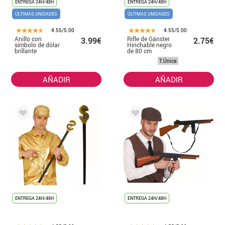
ENTREGA 24H/48H
ENTREGA 24H/48H
ÚLTIMAS UNIDADES
ÚLTIMAS UNIDADES
4.55/5.00
4.55/5.00
Anillo con
Rifle de Gánster
3.99€
2.75€
símbolo de dólar
Hinchable negro
brillante
de 80 cm
T.Única
AÑADIR
AÑADIR
ENTREGA 24H/48H
ENTREGA 24H/48H