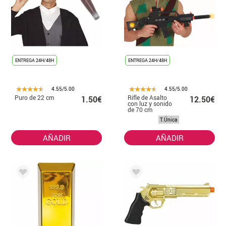
ENTREGA 24H/48H
ENTREGA 24H/48H
4.55/5.00
4.55/5.00
Puro de 22 cm
Rifle de Asalto
1.50€
12.50€
con luz y sonido
de 70 cm
T.Única
AÑADIR
AÑADIR