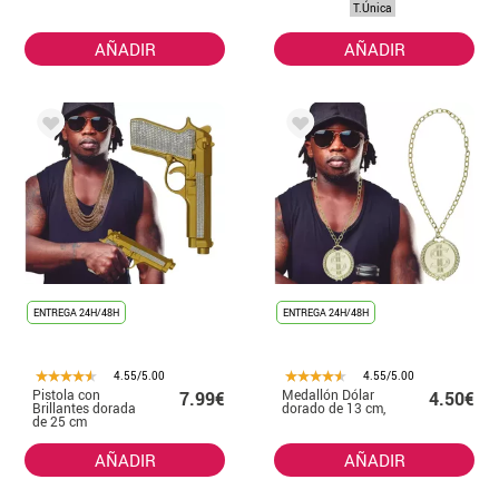
T.Única
AÑADIR
AÑADIR
ENTREGA 24H/48H
ENTREGA 24H/48H
4.55/5.00
4.55/5.00
Pistola con
Medallón Dólar
7.99€
4.50€
Brillantes dorada
dorado de 13 cm,
de 25 cm
AÑADIR
AÑADIR