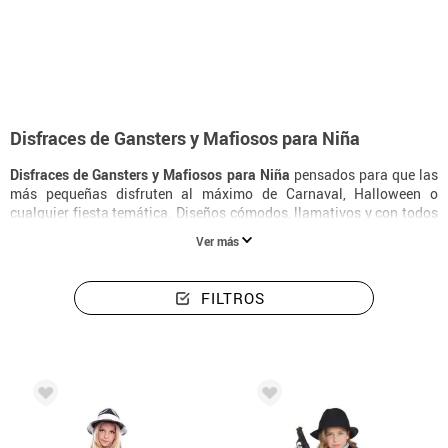
Inicio
Disfraces
Disfraces de Gansters y Mafiosos para Niña
Disfraces de Gansters y Mafiosos para Niña
Disfraces de Gansters y Mafiosos para Niña
pensados para que las
más pequeñas disfruten al máximo de Carnaval, Halloween o
cualquier fiesta temática. Diseños cómodos, llamativos y con todos
los detalles para que cada niña se transforme en su personaje
Ver más
favorito sin perder un instante de diversión.
FILTROS