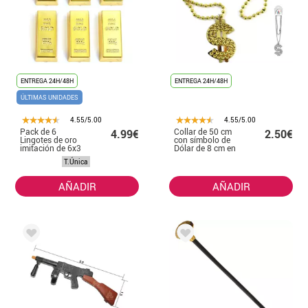
ENTREGA 24H/48H
ENTREGA 24H/48H
ÚLTIMAS UNIDADES
4.55/5.00
4.55/5.00
Pack de 6
Collar de 50 cm
4.99€
2.50€
Lingotes de oro
con símbolo de
imitación de 6x3
Dólar de 8 cm en
cm
dos colores
T.Única
surtidos
AÑADIR
AÑADIR