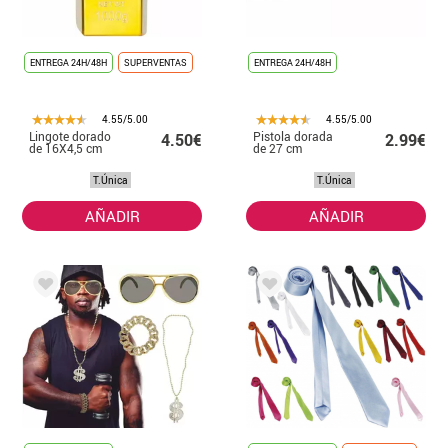
ENTREGA 24H/48H
SUPERVENTAS
ENTREGA 24H/48H
4.55/5.00
4.55/5.00
Lingote dorado
Pistola dorada
4.50€
2.99€
de 16X4,5 cm
de 27 cm
T.Única
T.Única
AÑADIR
AÑADIR