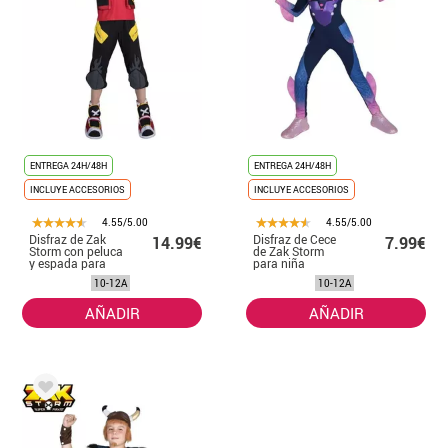
ENTREGA 24H/48H
ENTREGA 24H/48H
INCLUYE ACCESORIOS
INCLUYE ACCESORIOS
4.55/5.00
4.55/5.00
Disfraz de Zak
Disfraz de Cece
14.99€
7.99€
Storm con peluca
de Zak Storm
y espada para
para niña
niño
10-12A
10-12A
AÑADIR
AÑADIR