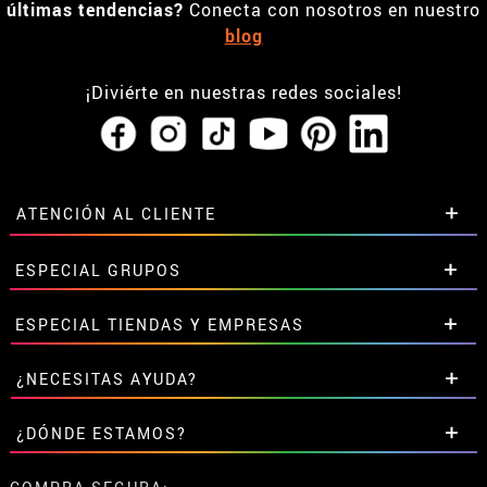
últimas tendencias?
Conecta con nosotros en nuestro
blog
¡Diviérte en nuestras redes sociales!
ATENCIÓN AL CLIENTE
• Horario tienda IBI
ESPECIAL GRUPOS
•
Descuento estudiantes
• Sobre nosotros
Descuentos especiales para grupos.
ESPECIAL TIENDAS Y EMPRESAS
• Condiciones de venta
Contáctanos aquí
• Aviso legal
y
Privacidad
Descuentos exclusivos para tiendas y empresas.
¿NECESITAS AYUDA?
• Atencion al cliente
Contáctanos aquí
• Uso de Cookies
Aún no he hecho mi pedido
¿DÓNDE ESTAMOS?
•
Configuración de cookies
Ya he realizado mi pedido
• Trabaja con nosotros
Ya he recibido mi pedido
Calle Valladolid, nº5 C