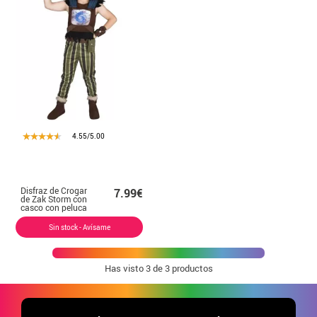
4.55/5.00
Disfraz de Crogar
7.99€
de Zak Storm con
casco con peluca
para niño
Sin stock - Avísame
Has visto
3
de 3 productos