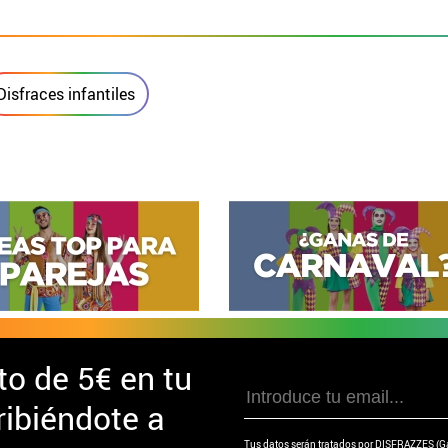
Disfraces infantiles
to de
5€ en tu
ibiéndote a
Tus datos serán tratados por DISFRAZZES (Garc