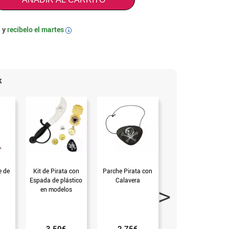
 y
recíbelo el
martes
i
k
e de
Kit de Pirata con
Parche Pirata con
Sombrero Pirata de
Espada de plástico
Calavera
fieltro para niños
en modelos
surtidos (Sin talla)
3.50€
2.75€
2.99€