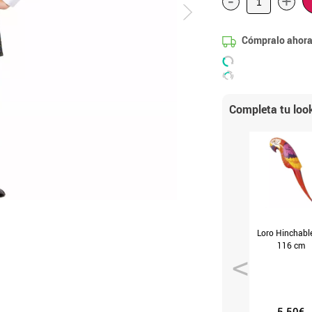
-
+
Cómpralo ahora
Completa tu loo
Loro Hinchabl
116 cm
5.50€