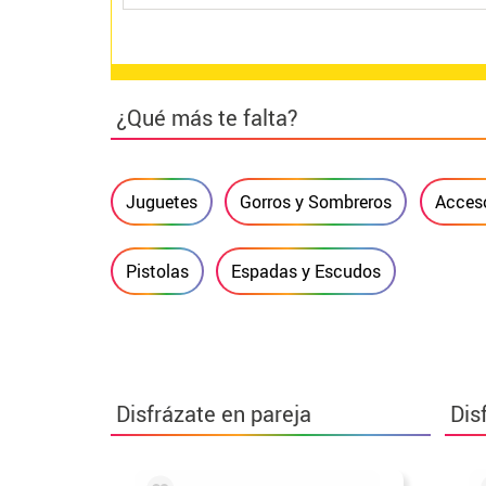
¿Qué más te falta?
Juguetes
Gorros y Sombreros
Acceso
Pistolas
Espadas y Escudos
Disfrázate en pareja
Dis