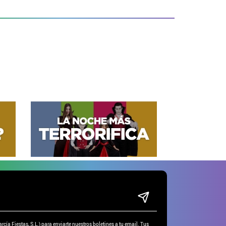
ía Fiestas, S.L.) para enviarte nuestros boletines a tu email. Tus