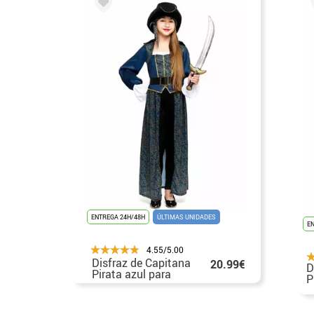
ENTREGA 24H/48H
ÚLTIMAS UNIDADES
E
4.55/5.00
Disfraz de Capitana
20.99€
D
Pirata azul para
P
niña