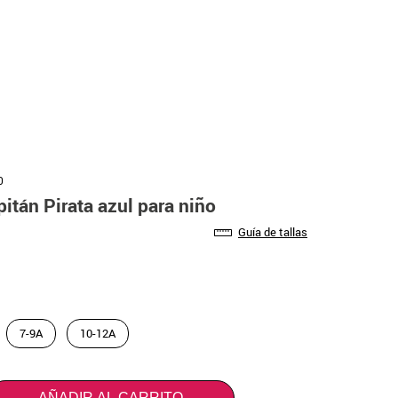
0
pitán Pirata azul para niño
Guía de tallas
7-9A
10-12A
AÑADIR AL CARRITO