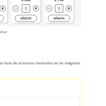
+
-
+
-
+
-
+
AÑADIR
AÑADIR
AÑADIR
idad
uye resto de accesorios mostrados en las imágenes.