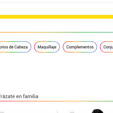
rios de Cabeza
Maquillaje
Complementos
Conj
frázate en familia