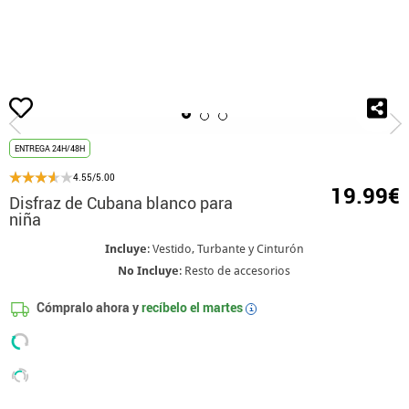
Inicio
Disfraces
Disfraces caribeños y rumberos
Disfraz de Cubana blanco
ENTREGA 24H/48H
4.55/5.00
19.99€
Disfraz de Cubana blanco para
niña
Incluye
: Vestido, Turbante y Cinturón
No Incluye
: Resto de accesorios
Cómpralo ahora y
recíbelo el
martes
i