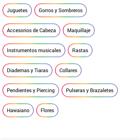
Juguetes
Gorros y Sombreros
Accesorios de Cabeza
Maquillaje
Instrumentos musicales
Rastas
Diademas y Tiaras
Collares
Pendientes y Piercing
Pulseras y Brazaletes
Hawaiano
Flores