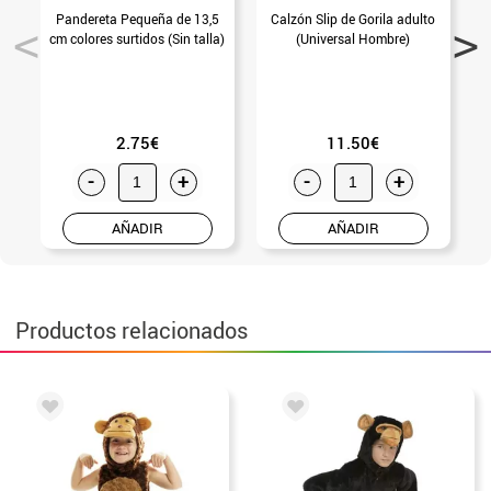
Pandereta Pequeña de 13,5
Calzón Slip de Gorila adulto
M
cm colores surtidos (Sin talla)
(Universal Hombre)
2.75€
11.50€
-
+
-
+
AÑADIR
AÑADIR
Productos relacionados