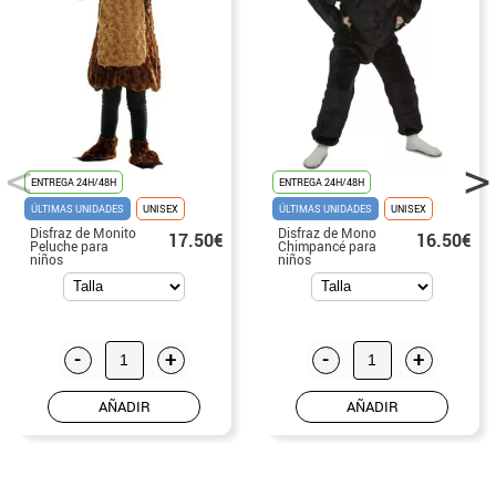
ENTREGA 24H/48H
ENTREGA 24H/48H
ÚLTIMAS UNIDADES
UNISEX
ÚLTIMAS UNIDADES
UNISEX
Disfraz de Monito
Disfraz de Mono
17.50€
16.50€
Peluche para
Chimpancé para
niños
niños
-
+
-
+
AÑADIR
AÑADIR