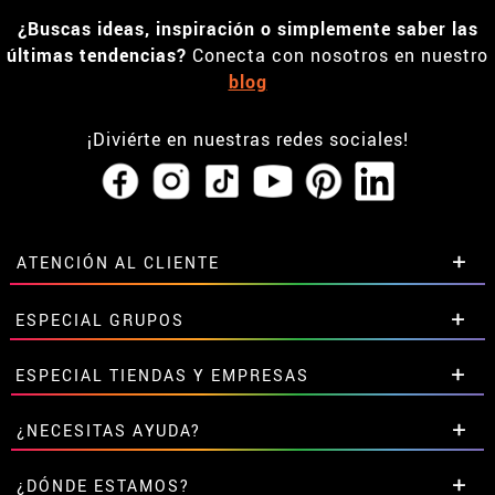
¿Buscas ideas, inspiración o simplemente saber las
últimas tendencias?
Conecta con nosotros en nuestro
blog
¡Diviérte en nuestras redes sociales!
ATENCIÓN AL CLIENTE
• Horario tienda IBI
ESPECIAL GRUPOS
•
Descuento estudiantes
• Sobre nosotros
Descuentos especiales para grupos.
ESPECIAL TIENDAS Y EMPRESAS
• Condiciones de venta
Contáctanos aquí
• Aviso legal
y
Privacidad
Descuentos exclusivos para tiendas y empresas.
¿NECESITAS AYUDA?
• Atencion al cliente
Contáctanos aquí
• Uso de Cookies
Aún no he hecho mi pedido
¿DÓNDE ESTAMOS?