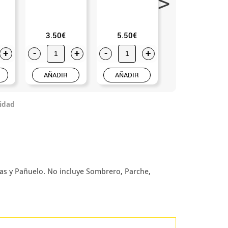
surtidos (Sin talla)
3.50€
5.50€
2.75€
+
-
+
-
+
-
+
AÑADIR
AÑADIR
AÑADIR
idad
tas y Pañuelo. No incluye Sombrero, Parche,