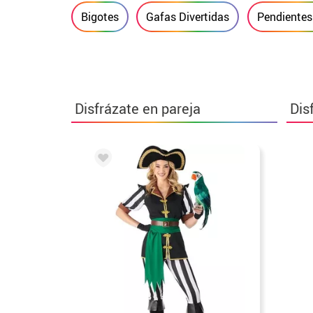
Bigotes
Gafas Divertidas
Pendientes 
Disfrázate en pareja
Dis