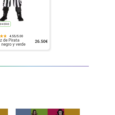
3/4 DÍAS
4.55/5.00
z de Pirata
26.50€
 negro y verde
niño