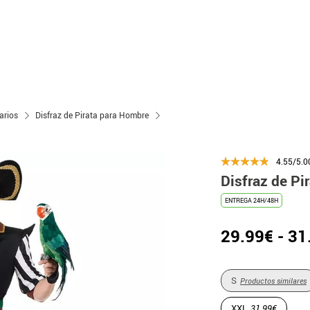
arios
Disfraz de Pirata para Hombre
4.55/5.0
Disfraz de Pi
ENTREGA 24H/48H
29.99€ - 31
S
Productos similares
XXL
31.99€