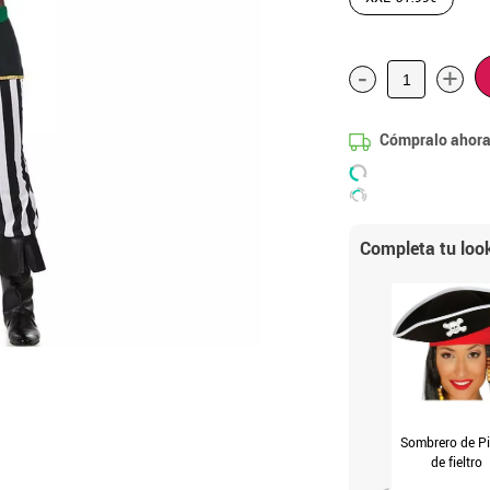
-
+
Cómpralo ahora
Completa tu loo
Sombrero de Pi
de fieltro