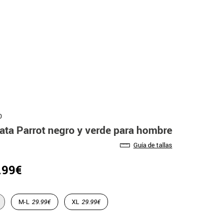
0
rata Parrot negro y verde para hombre
Guía de tallas
.99€
M-L
29.99€
XL
29.99€