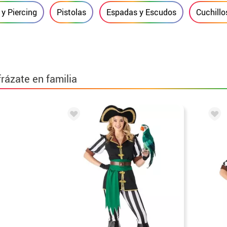
y Piercing
Pistolas
Espadas y Escudos
Cuchillo
frázate en familia