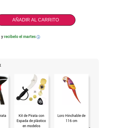
AÑADIR AL CARRITO
 y
recíbelo el
martes
i
k
rata
Kit de Pirata con
Loro Hinchable de
Parche Pirata con
Espada de plástico
116 cm
Calavera
en modelos