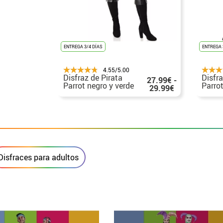
ENTREGA 3/4 DÍAS
ENTREGA 
4.55/5.00
Disfraz de Pirata
Disfra
27.99€ -
Parrot negro y verde
Parrot
29.99€
para mujer
para 
Disfraces para adultos