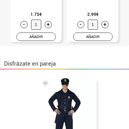
1.75€
2.99€
-
+
-
+
AÑADIR
AÑADIR
Disfrázate en pareja