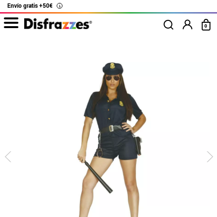
Envío gratis +50€
i
0
Inicio
Disfraces
Policías
Disfraz de Policía mujer