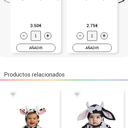
3.50€
2.75€
-
+
-
+
AÑADIR
AÑADIR
Productos relacionados