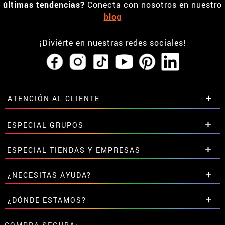
últimas tendencias?
Conecta con nosotros en nuestro
blog
¡Diviérte en nuestras redes sociales!
ATENCIÓN AL CLIENTE
• Horario tienda IBI
ESPECIAL GRUPOS
•
Descuento estudiantes
• Sobre nosotros
Descuentos especiales para grupos.
ESPECIAL TIENDAS Y EMPRESAS
• Condiciones de venta
Contáctanos aquí
• Aviso legal
y
Privacidad
Descuentos exclusivos para tiendas y empresas.
¿NECESITAS AYUDA?
• Atencion al cliente
Contáctanos aquí
• Uso de Cookies
Aún no he hecho mi pedido
¿DÓNDE ESTAMOS?
•
Configuración de cookies
Ya he realizado mi pedido
• Trabaja con nosotros
Ya he recibido mi pedido
Calle Valladolid, nº5 C