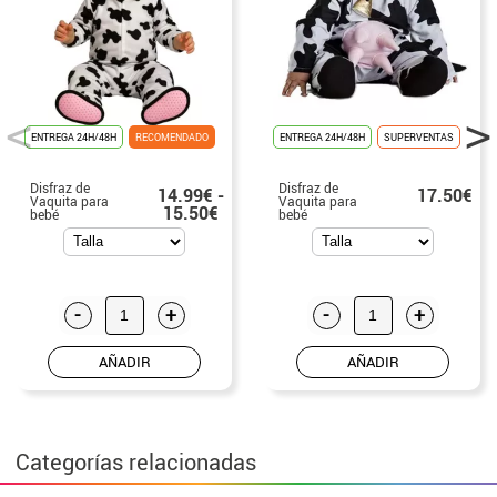
ENTREGA 24H/48H
RECOMENDADO
ENTREGA 24H/48H
SUPERVENTAS
Disfraz de
Disfraz de
14.99€ -
17.50€
Vaquita para
Vaquita para
15.50€
bebé
bebé
-
+
-
+
AÑADIR
AÑADIR
Categorías relacionadas