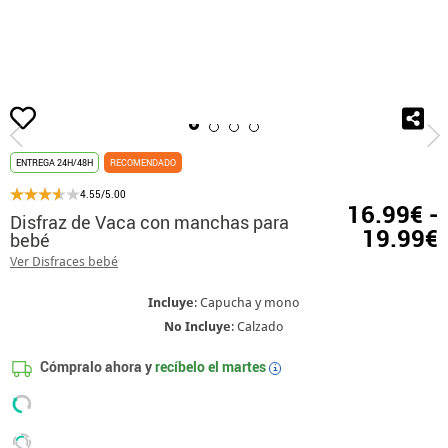
Inicio
Disfraces
Disfraces de animales
Disfraces de Vaca
Disfraces 
ENTREGA 24H/48H
RECOMENDADO
4.55/5.00
16.99€ -
Disfraz de Vaca con manchas para
19.99€
bebé
Ver Disfraces bebé
Incluye
: Capucha y mono
No Incluye
: Calzado
Cómpralo ahora y
recíbelo el
martes
i