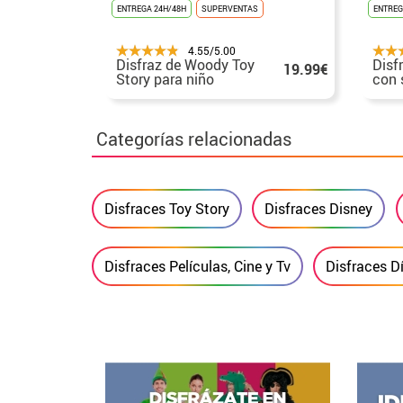
ENTREGA 24H/48H
SUPERVENTAS
ENTREG
4.55/5.00
Disfraz de Woody Toy
Disf
19.99€
Story para niño
con 
bebé
Categorías relacionadas
Disfraces Toy Story
Disfraces Disney
Disfraces Películas, Cine y Tv
Disfraces Dí