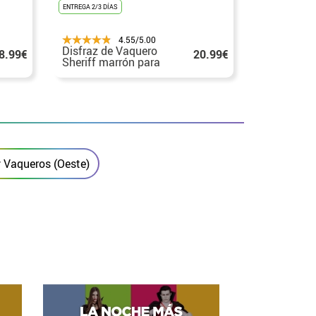
ENTREGA 2/3 DÍAS
ENTREGA 24H/48
4.55/5.00
Disfraz de Vaquero
Disfraz de
8.99€
20.99€
Sheriff marrón para
Oeste con
niño
para niño
y Vaqueros (Oeste)