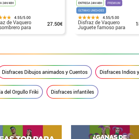
A 24H/48H
ENTREGA 24H/48H
PREMIUM
ÚLTIMAS UNIDADES
4.55/5.00
4.55/5.00
raz de Vaquero
Disfraz de Vaquero
27.50€
1
sombrero para
Juguete famoso para
 y niño
niño y adolescente
Disfraces Dibujos animados y Cuentos
Disfraces Indios 
a del Orgullo Friki
Disfraces infantiles