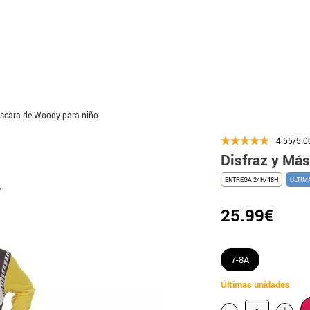
áscara de Woody para niño
4.55/5.0
Disfraz y Má
ENTREGA 24H/48H
ÚLTIM
25.99€
7-8A
Últimas unidades