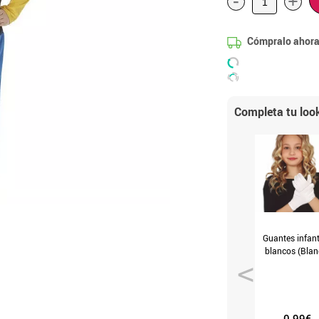
-
+
Cómpralo ahora
Completa tu loo
Guantes infant
blancos (Blan
0.99€