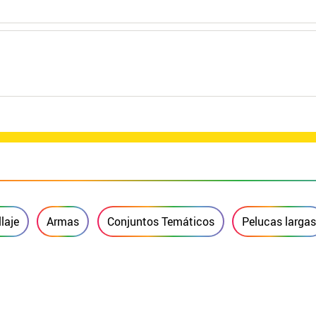
laje
Armas
Conjuntos Temáticos
Pelucas largas