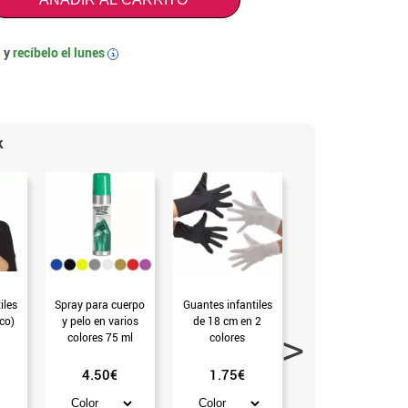
 y
recíbelo el
lunes
i
k
iles
Spray para cuerpo
Guantes infantiles
Spray para Cabello
co)
y pelo en varios
de 18 cm en 2
125 ml de colores
colores 75 ml
colores
surtidos
4.50€
1.75€
2.99€