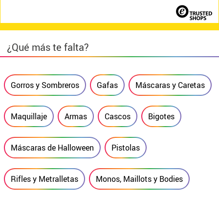
¿Qué más te falta?
Gorros y Sombreros
Gafas
Máscaras y Caretas
Maquillaje
Armas
Cascos
Bigotes
Máscaras de Halloween
Pistolas
Rifles y Metralletas
Monos, Maillots y Bodies