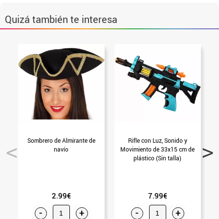
Quizá también te interesa
Sombrero de Almirante de
Rifle con Luz, Sonido y
R
navío
Movimiento de 33x15 cm de
plástico (Sin talla)
2.99€
7.99€
-
+
-
+