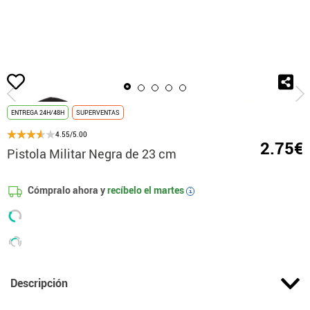
Inicio
Accesorios
Armas
Pistolas
Pistola Militar Negra de 23 cm
ENTREGA 24H/48H
SUPERVENTAS
4.55/5.00
2.75€
Pistola Militar Negra de 23 cm
Cómpralo ahora y
recíbelo el
martes
i
Descripción