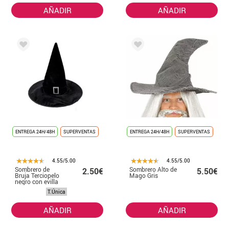
AÑADIR
AÑADIR
ENTREGA 24H/48H
SUPERVENTAS
ENTREGA 24H/48H
SUPERVENTAS
4.55/5.00
4.55/5.00
Sombrero de
Sombrero Alto de
2.50€
5.50€
Bruja Terciopelo
Mago Gris
negro con evilla
T.Única
AÑADIR
AÑADIR