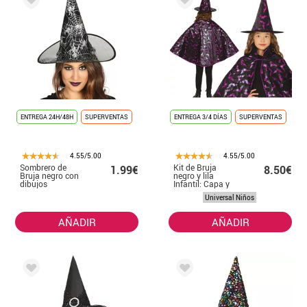
ENTREGA 24H/48H
SUPERVENTAS
ENTREGA 3/4 DÍAS
SUPERVENTAS
4.55/5.00
4.55/5.00
Sombrero de
Kit de Bruja
1.99€
8.50€
Bruja negro con
negro y lila
dibujos
Infantil: Capa y
estampados
Sombrero
Universal Niños
AÑADIR
AÑADIR