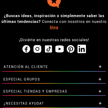
¿Buscas ideas, inspiración o simplemente saber las
últimas tendencias?
Conecta con nosotros en nuestro
blog
¡Diviérte en nuestras redes sociales!
ATENCIÓN AL CLIENTE
• Horario tienda IBI
ESPECIAL GRUPOS
•
Descuento estudiantes
• Sobre nosotros
Descuentos especiales para grupos.
ESPECIAL TIENDAS Y EMPRESAS
• Condiciones de venta
Contáctanos aquí
• Aviso legal
y
Privacidad
Descuentos exclusivos para tiendas y empresas.
¿NECESITAS AYUDA?
• Atencion al cliente