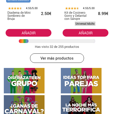
4.55/5.00
4.55/5.00
Diadema de Mini
Kit de Cocinero:
2.50€
8.99€
Sombrero de
Gorro y Delantal
Bruja
con Sangre
Plata/Negro
55x70 cm
Universal Adulto
AÑADIR
AÑADIR
Has visto
32
de 255 productos
Ver más productos