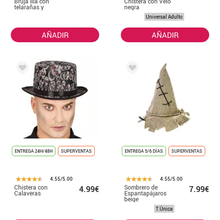
Bruja lila con
Chistera con Velo
telarañas y
negra
arañas
Universal Adulto
AÑADIR
AÑADIR
ENTREGA 24H/48H
SUPERVENTAS
ENTREGA 5/6 DÍAS
SUPERVENTAS
4.55/5.00
4.55/5.00
Chistera con
Sombrero de
4.99€
7.99€
Calaveras
Espantapájaros
beige
T.Única