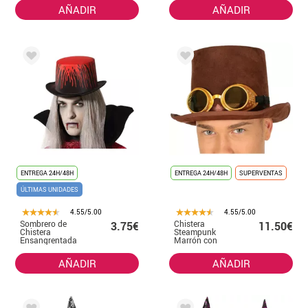
AÑADIR
AÑADIR
ENTREGA 24H/48H
ENTREGA 24H/48H
SUPERVENTAS
ÚLTIMAS UNIDADES
4.55/5.00
4.55/5.00
Sombrero de
Chistera
3.75€
11.50€
Chistera
Steampunk
Ensangrentada
Marrón con
Gafas
AÑADIR
AÑADIR