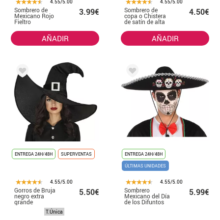
4.55/5.00
4.55/5.00
Sombrero de
Sombrero de
3.99€
4.50€
Mexicano Rojo
copa o Chistera
Fieltro
de satín de alta
calidad negra de
58 cm
AÑADIR
AÑADIR
ENTREGA 24H/48H
SUPERVENTAS
ENTREGA 24H/48H
ÚLTIMAS UNIDADES
4.55/5.00
4.55/5.00
Gorros de Bruja
Sombrero
5.50€
5.99€
negro extra
Mexicano del Día
grande
de los Difuntos
58Cm
T.Única