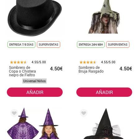
ENTREGA 7/8 DÍAS
SUPERVENTAS
ENTREGA 24H/48H
SUPERVENTAS
4.55/5.00
4.55/5.00
Sombrero de
Sombrero de
4.50€
4.50€
Copa o Chistera
Bruja Rasgado
negro de Fieltro
para niños
Universal Niños
AÑADIR
AÑADIR