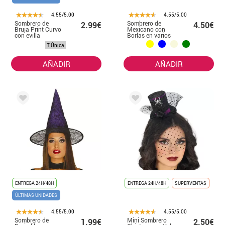
4.55/5.00
4.55/5.00
Sombrero de
Sombrero de
2.99€
4.50€
Bruja Print Curvo
Mexicano con
con evilla
Borlas en varios
colores de 33 cm
T.Única
AÑADIR
AÑADIR
ENTREGA 24H/48H
ENTREGA 24H/48H
SUPERVENTAS
ÚLTIMAS UNIDADES
4.55/5.00
4.55/5.00
Sombrero de
Mini Sombrero
1.99€
2.50€