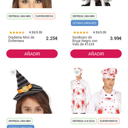
ENTREGA 24H/48H
SUPERVENTAS
ENTREGA 24H/48H
ÚLTIMAS UNIDADES
4.55/5.00
4.55/5.00
Diadema Mini de
Sombrero de
2.25€
3.99€
Enfermera
Bruja Negro con
Velo de 41x34
cm
AÑADIR
AÑADIR
ENTREGA 24H/48H
ENTREGA 3/4 DÍAS
SUPERVENTAS
ÚLTIMAS UNIDADES