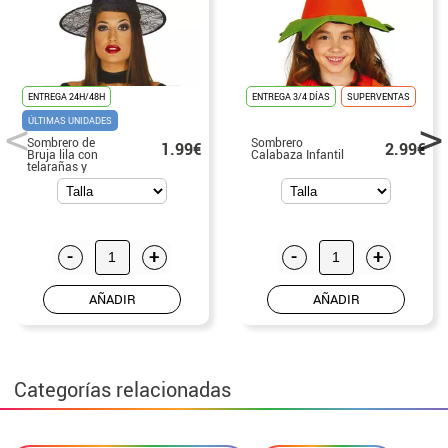
ENTREGA 24H/48H
ENTREGA 3/4 DÍAS
SUPERVENTAS
ÚLTIMAS UNIDADES
Sombrero de
Sombrero
1.99€
2.99€
Bruja lila con
Calabaza Infantil
telarañas y
arañas
-
+
-
+
AÑADIR
AÑADIR
Categorías relacionadas