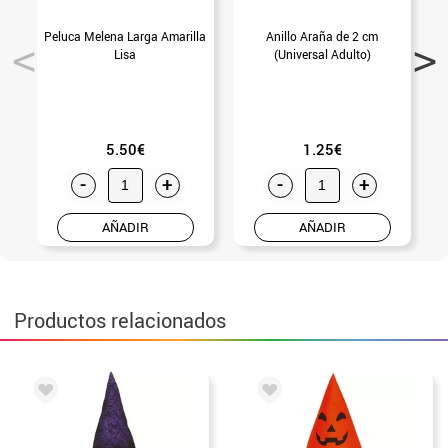
Peluca Melena Larga Amarilla
Anillo Araña de 2 cm
P
Lisa
(Universal Adulto)
5.50€
1.25€
-
+
-
+
AÑADIR
AÑADIR
Productos relacionados