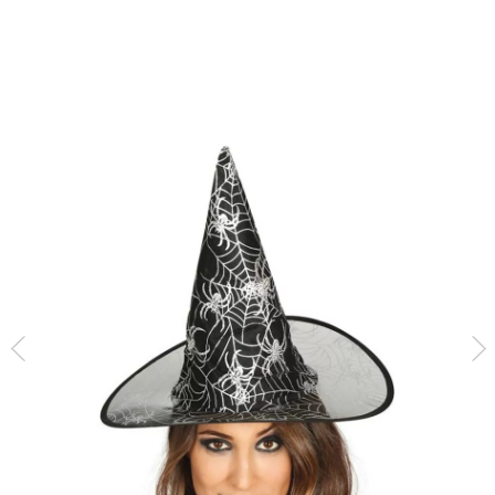
Inicio
Accesorios
Gorros y Sombreros
Sombrero de Bruja negro con dibu