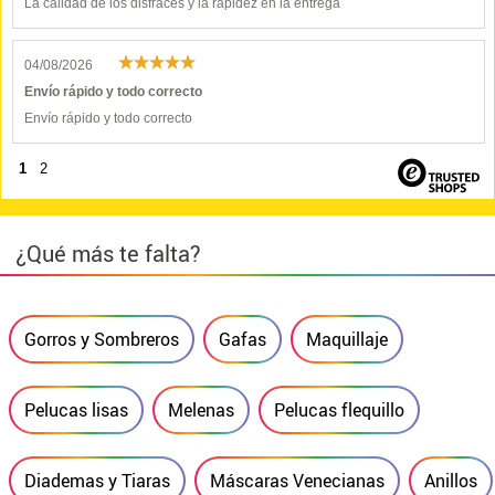
La calidad de los disfraces y la rapidez en la entrega
04/08/2026
Envío rápido y todo correcto
Envío rápido y todo correcto
1
2
¿Qué más te falta?
Gorros y Sombreros
Gafas
Maquillaje
Pelucas lisas
Melenas
Pelucas flequillo
Diademas y Tiaras
Máscaras Venecianas
Anillos