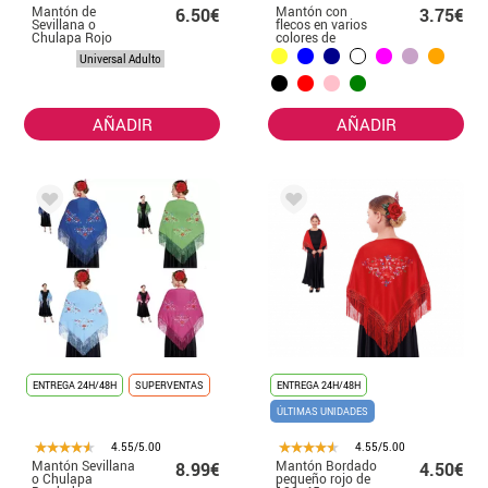
Mantón de
Mantón con
6.50€
3.75€
Sevillana o
flecos en varios
Chulapa Rojo
colores de
con Lunares
120x45
Universal Adulto
negros de
150x60 cm
AÑADIR
AÑADIR
ENTREGA 24H/48H
SUPERVENTAS
ENTREGA 24H/48H
ÚLTIMAS UNIDADES
4.55/5.00
4.55/5.00
Mantón Sevillana
Mantón Bordado
8.99€
4.50€
o Chulapa
pequeño rojo de