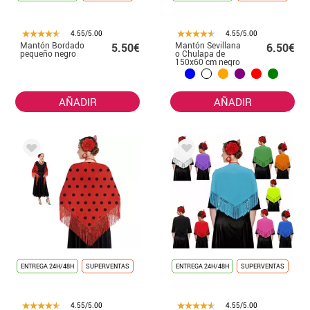
4.55/5.00
4.55/5.00
Mantón Bordado
Mantón Sevillana
5.50€
6.50€
pequeño negro
o Chulapa de
150x60 cm negro
y lunares en
varios colores
AÑADIR
AÑADIR
ENTREGA 24H/48H
SUPERVENTAS
ENTREGA 24H/48H
SUPERVENTAS
4.55/5.00
4.55/5.00