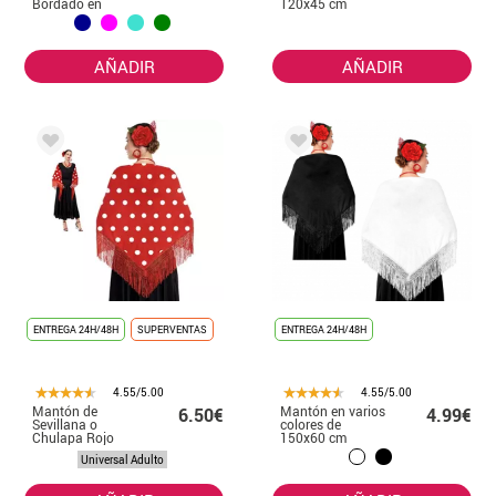
Bordado en
120x45 cm
varios colores
AÑADIR
AÑADIR
ENTREGA 24H/48H
SUPERVENTAS
ENTREGA 24H/48H
4.55/5.00
4.55/5.00
Mantón de
Mantón en varios
6.50€
4.99€
Sevillana o
colores de
Chulapa Rojo
150x60 cm
con Lunares
adulto
Universal Adulto
blancos de
150x60 cm