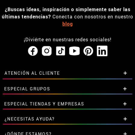
¿Buscas ideas, inspiración o simplemente saber las
últimas tendencias?
Conecta con nosotros en nuestro
blog
¡Diviérte en nuestras redes sociales!
ATENCIÓN AL CLIENTE
• Horario tienda IBI
ESPECIAL GRUPOS
•
Descuento estudiantes
• Sobre nosotros
Descuentos especiales para grupos.
ESPECIAL TIENDAS Y EMPRESAS
• Condiciones de venta
Contáctanos aquí
• Aviso legal
y
Privacidad
Descuentos exclusivos para tiendas y empresas.
¿NECESITAS AYUDA?
• Atencion al cliente
Contáctanos aquí
• Uso de Cookies
Aún no he hecho mi pedido
¿DÓNDE ESTAMOS?