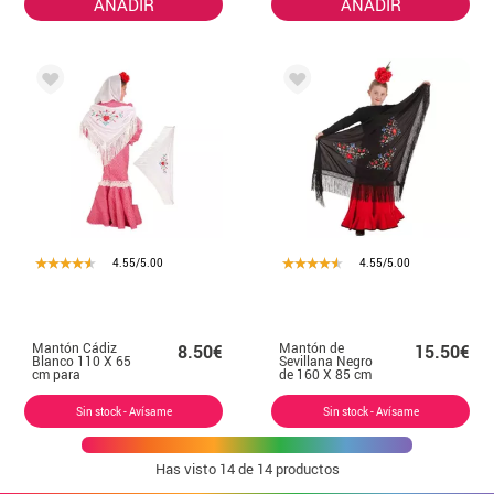
AÑADIR
AÑADIR
4.55/5.00
4.55/5.00
Mantón Cádiz
Mantón de
8.50€
15.50€
Blanco 110 X 65
Sevillana Negro
cm para
de 160 X 85 cm
Sevillanas
Sin stock - Avísame
Sin stock - Avísame
Has visto
14
de 14 productos