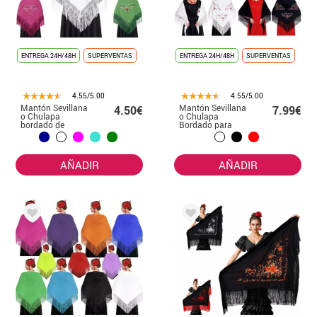
ENTREGA 24H/48H
SUPERVENTAS
ENTREGA 24H/48H
SUPERVENTAS
4.55/5.00
4.55/5.00
Mantón Sevillana
Mantón Sevillana
4.50€
7.99€
o Chulapa
o Chulapa
bordado de
Bordado para
120x45 cm para
mujer en varios
niña en varios
colores
colores
AÑADIR
AÑADIR