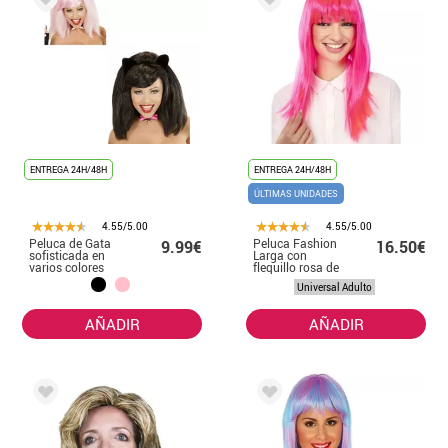
ENTREGA 24H/48H
ENTREGA 24H/48H
ÚLTIMAS UNIDADES
4.55/5.00
4.55/5.00
Peluca de Gata
Peluca Fashion
9.99€
16.50€
sofisticada en
Larga con
varios colores
flequillo rosa de
adulto
52 cm
Universal Adulto
AÑADIR
AÑADIR