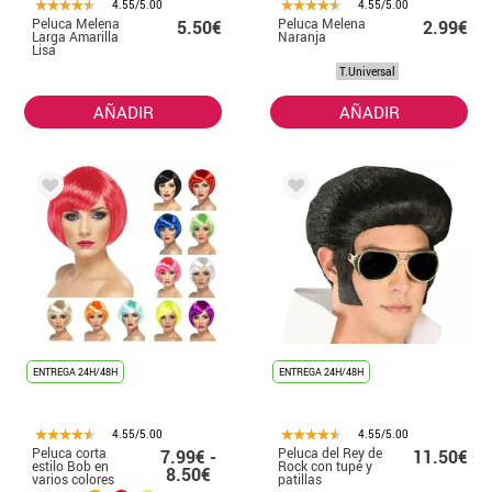
4.55/5.00
4.55/5.00
Peluca Melena
Peluca Melena
5.50€
2.99€
Larga Amarilla
Naranja
Lisa
T.Universal
AÑADIR
AÑADIR
ENTREGA 24H/48H
ENTREGA 24H/48H
4.55/5.00
4.55/5.00
Peluca corta
Peluca del Rey de
7.99€ -
11.50€
estilo Bob en
Rock con tupé y
8.50€
varios colores
patillas