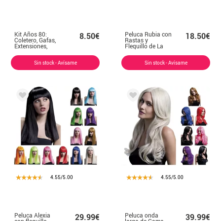
Kit Años 80:
Peluca Rubia con
8.50€
18.50€
Coletero, Gafas,
Rastas y
Extensiones,
Flequillo de La
Pendientes y
Pili
Mitón
Sin stock - Avísame
Sin stock - Avísame
4.55/5.00
4.55/5.00
Peluca Alexia
Peluca onda
29.99€
39.99€
con flequillo
larga de Gama