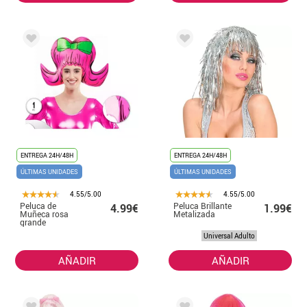
ENTREGA 24H/48H
ENTREGA 24H/48H
ÚLTIMAS UNIDADES
ÚLTIMAS UNIDADES
4.55/5.00
4.55/5.00
Peluca de
Peluca Brillante
4.99€
1.99€
Muñeca rosa
Metalizada
grande
caricatura
Universal Adulto
AÑADIR
AÑADIR