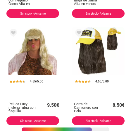
Gama Alta en
Alta en varios
varios colores
colores
Sin stock - Avísame
Sin stock - Avísame
4.55/5.00
4.55/5.00
Peluca Lucy
Gorra de
9.50€
8.50€
melena rubia con
Camionero con
flequillo
Pelo
Sin stock - Avísame
Sin stock - Avísame