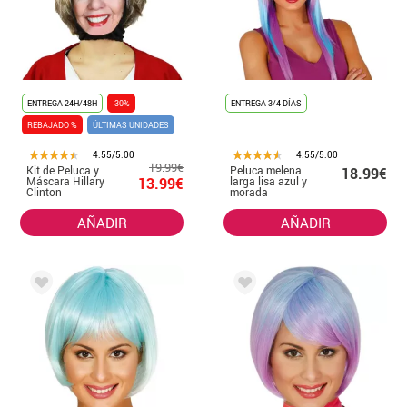
ENTREGA 24H/48H
-30%
ENTREGA 3/4 DÍAS
REBAJADO %
ÚLTIMAS UNIDADES
4.55/5.00
4.55/5.00
19.99€
Kit de Peluca y
Peluca melena
18.99€
Máscara Hillary
13.99€
larga lisa azul y
Clinton
morada
AÑADIR
AÑADIR