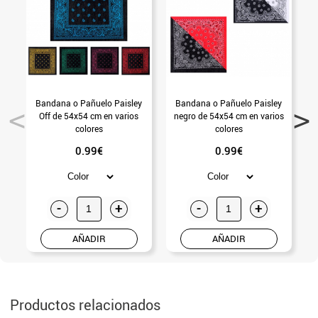
Bandana o Pañuelo Paisley
Bandana o Pañuelo Paisley
Off de 54x54 cm en varios
negro de 54x54 cm en varios
D
colores
colores
0.99€
0.99€
-
+
-
+
AÑADIR
AÑADIR
Productos relacionados