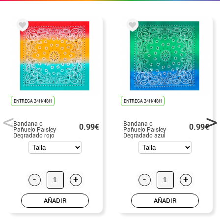
ENTREGA 24H/48H
ENTREGA 24H/48H
Bandana o
Bandana o
0.99€
0.99€
Pañuelo Paisley
Pañuelo Paisley
Degradado rojo
Degradado azul
de 54x54 cm
de 54x54 cm
-
+
-
+
AÑADIR
AÑADIR