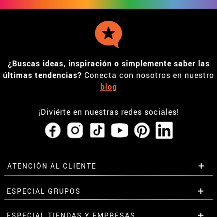
¿Buscas ideas, inspiración o simplemente saber las
últimas tendencias?
Conecta con nosotros en nuestro
blog
¡Diviérte en nuestras redes sociales!
ATENCIÓN AL CLIENTE
• Horario tienda IBI
ESPECIAL GRUPOS
•
Descuento estudiantes
• Sobre nosotros
Descuentos especiales para grupos.
ESPECIAL TIENDAS Y EMPRESAS