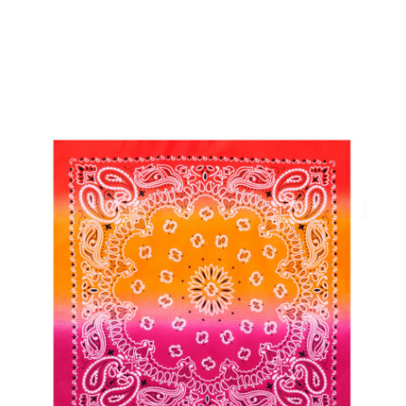
Inicio
Pañuelos
Bandana o Pañuelo Paisley Degradado fucsia de 54x54 cm