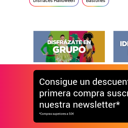
Disfraces Halloween
Bastones
Consigue
un descuen
primera compra suscr
nuestra newsletter*
*Compras superiores a 50€