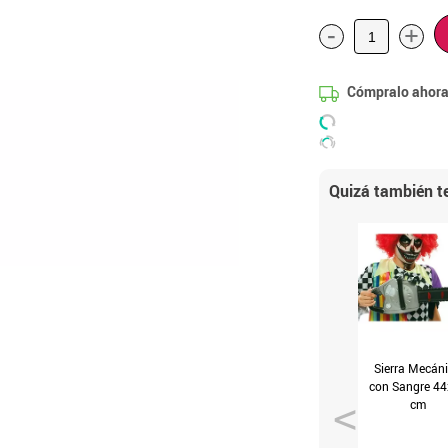
-
+
Cómpralo ahora
Quizá también te
Sierra Mecán
con Sangre 4
cm