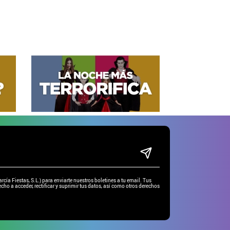
ía Fiestas, S.L.) para enviarte nuestros boletines a tu email. Tus
cho a acceder, rectificar y suprimir tus datos, así como otros derechos