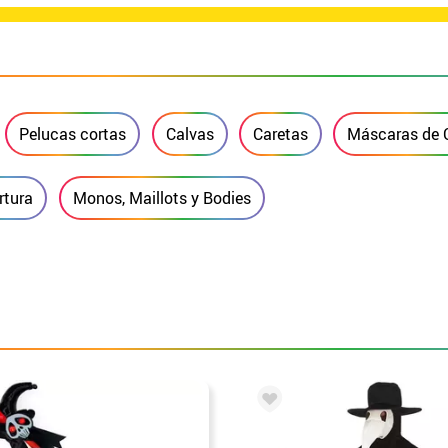
Pelucas cortas
Calvas
Caretas
Máscaras de 
rtura
Monos, Maillots y Bodies