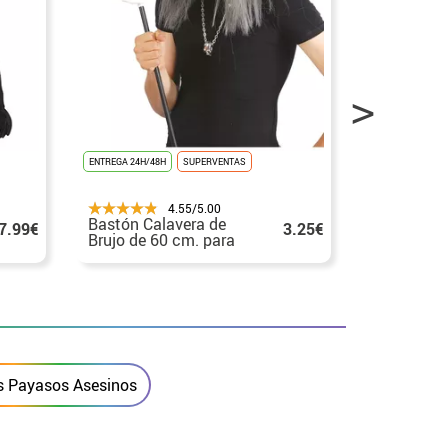
ENTREGA 24H/48H
SUPERVENTAS
ENTREGA 24H/48
4.55/5.00
Bastón Calavera de
Bastón De
7.99€
3.25€
Brujo de 60 cm. para
con empu
Halloween
Serpiente
s Payasos Asesinos