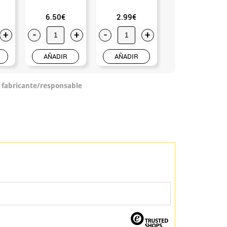
6.50€
2.99€
6.99€
+
-
+
-
+
-
+
AÑADIR
AÑADIR
AÑADIR
o fabricante/responsable