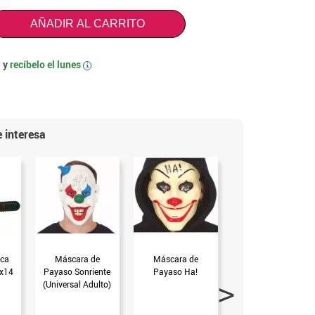
AÑADIR AL CARRITO
 y
recíbelo el
lunes
i
 interesa
ica
Máscara de
Máscara de
Peluca de Payasa
4x14
Payaso Sonriente
Payaso Ha!
Roja
(Universal Adulto)