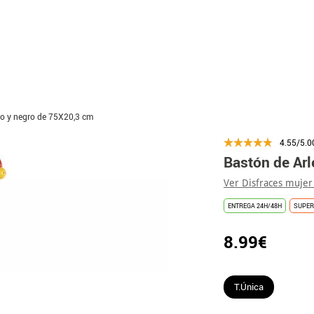
jo y negro de 75X20,3 cm
4.55/5.0
Bastón de Arl
Ver Disfraces mujer
ENTREGA 24H/48H
SUPER
8.99€
T.Única