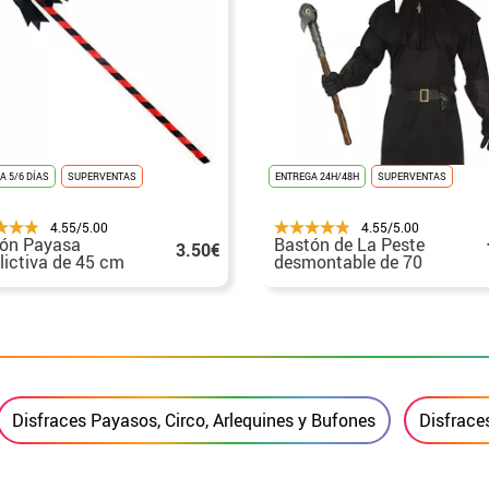
A 5/6 DÍAS
SUPERVENTAS
ENTREGA 24H/48H
SUPERVENTAS
4.55/5.00
4.55/5.00
ón Payasa
Bastón de La Peste
3.50€
lictiva de 45 cm
desmontable de 70
cm
Disfraces Payasos, Circo, Arlequines y Bufones
Disfrace