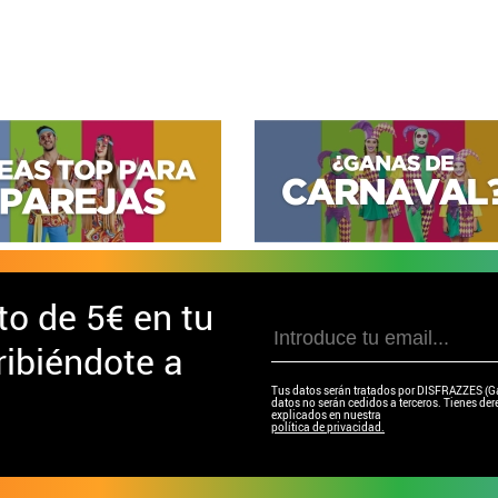
to de
5€ en tu
ibiéndote a
Tus datos serán tratados por DISFRAZZES (Garc
datos no serán cedidos a terceros. Tienes dere
explicados en nuestra
política de privacidad.