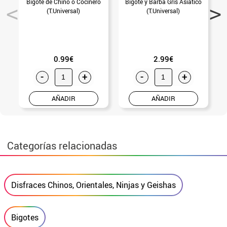
Bigote de Chino o Cocinero
Bigote y Barba Gris Asiático
(T.Universal)
(T.Universal)
0.99€
2.99€
-
+
-
+
AÑADIR
AÑADIR
Categorías relacionadas
Disfraces Chinos, Orientales, Ninjas y Geishas
Bigotes