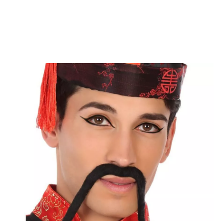
Inicio
Accesorios
Barbas, Bigotes y Cejas
Bigotes
Bigote extra largo 