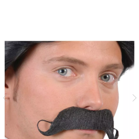
Inicio
Accesorios
Barbas, Bigotes y Cejas
Bigotes
Bigote mostacho