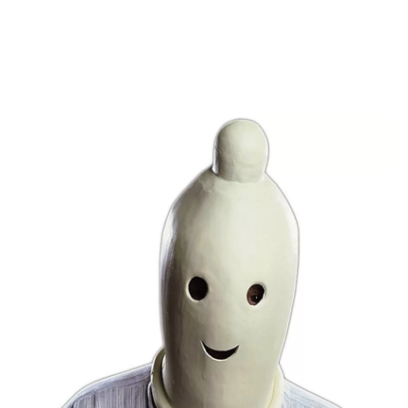
Inicio
Accesorios
Máscaras y Caretas
Caretas
Careta de Preservativ