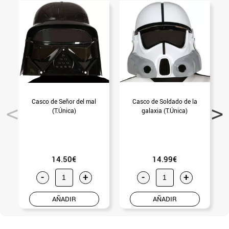
Casco de Señor del mal
Casco de Soldado de la
(T.Única)
galaxia (T.Única)
14.50€
14.99€
-
+
-
+
AÑADIR
AÑADIR