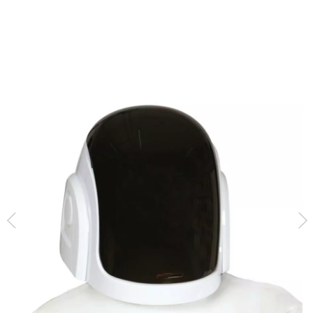
Inicio
Accesorios
Gorros y Sombreros
Cascos
Casco de Astronauta D