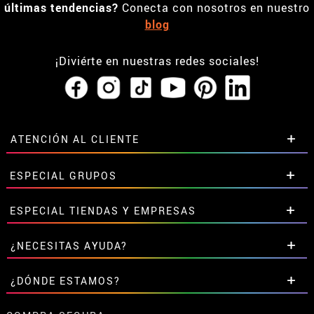
últimas tendencias?
Conecta con nosotros en nuestro
blog
¡Diviérte en nuestras redes sociales!
ATENCIÓN AL CLIENTE
• Horario tienda IBI
ESPECIAL GRUPOS
•
Descuento estudiantes
• Sobre nosotros
Descuentos especiales para grupos.
ESPECIAL TIENDAS Y EMPRESAS
• Condiciones de venta
Contáctanos aquí
• Aviso legal
y
Privacidad
Descuentos exclusivos para tiendas y empresas.
¿NECESITAS AYUDA?
• Atencion al cliente
Contáctanos aquí
• Uso de Cookies
Aún no he hecho mi pedido
¿DÓNDE ESTAMOS?
•
Configuración de cookies
Ya he realizado mi pedido
• Trabaja con nosotros
Ya he recibido mi pedido