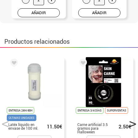
AÑADIR
AÑADIR
Productos relacionados
ENTREGA 24H/48H
ENTREGA 3/4 DÍAS
SUPERVENTAS
ÚLTIMAS UNIDADES
Latéx líquido en
Carne artificial 3.5
11.50€
2.50€
envase de 100 ml.
gramos para
Halloween