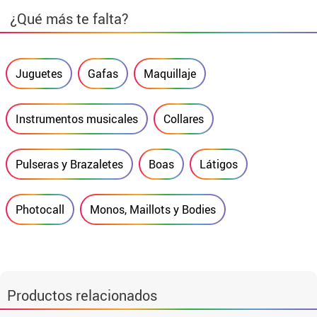
¿Qué más te falta?
Juguetes
Gafas
Maquillaje
Instrumentos musicales
Collares
Pulseras y Brazaletes
Boas
Látigos
Photocall
Monos, Maillots y Bodies
Productos relacionados