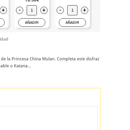
+
-
+
-
+
-
+
AÑADIR
AÑADIR
AÑADIR
idad
y de la Princesa China Mulan. Completa este disfraz
able o Katana...