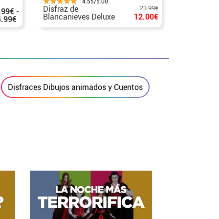
4.55/5.00
Disfraz de
23.99€
Disfraz de
.99€ -
Blancanieves Deluxe
12.00€
Epílogo Fr
4.99€
de Disney para niña
niña
Disfraces Dibujos animados y Cuentos