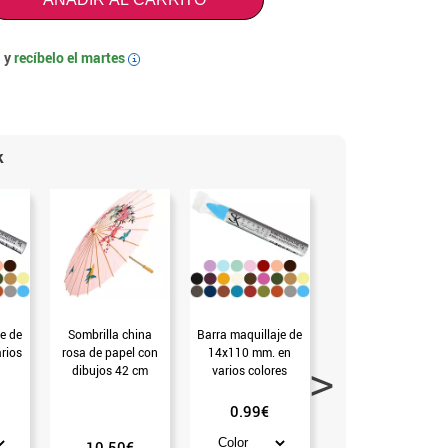
 y
recíbelo el
martes
i
k
e de
Sombrilla china
Barra maquillaje de
Barra maquillaje de
rios
rosa de papel con
14x110 mm. en
14x90 mm en
dibujos 42 cm
varios colores
varios colores
0.99€
0.99€
10.50€