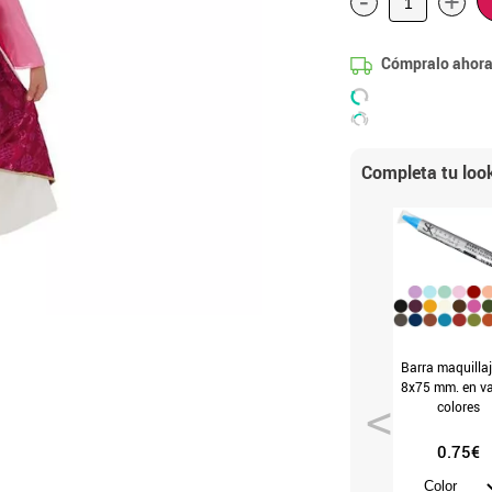
-
+
Cómpralo ahora
Completa tu loo
Barra maquillaj
8x75 mm. en va
colores
0.75€