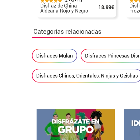
4.55/5.00
Disfraz de China
Disf
18.99€
Aldeana Rojo y Negro
Froz
para niña
Niña
Categorías relacionadas
Disfraces Mulan
Disfraces Princesas Dis
Disfraces Chinos, Orientales, Ninjas y Geishas