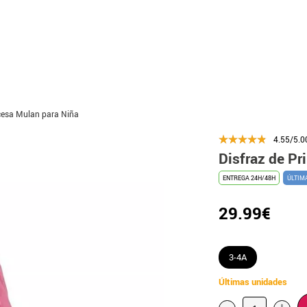
ncesa Mulan para Niña
4.55/5.0
Disfraz de Pr
ENTREGA 24H/48H
ÚLTIM
29.99€
3-4A
Últimas unidades