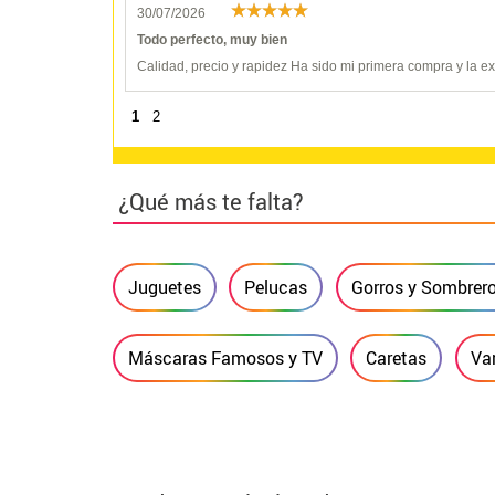
30/07/2026
Todo perfecto, muy bien
Calidad, precio y rapidez Ha sido mi primera compra y la 
1
2
¿Qué más te falta?
Juguetes
Pelucas
Gorros y Sombrer
Máscaras Famosos y TV
Caretas
Var