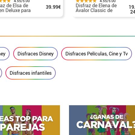
4.55/5.00
4.55/5.00
raz de Elsa de
Disfraz de Elena de
39.99€
19
en Deluxe para
Ávalor Classic de
2
Disney
ney
Disfraces Disney
Disfraces Películas, Cine y Tv
Disfraces infantiles