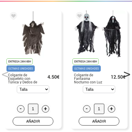
ENTREGA 24H/48H
ENTREGA 24H/48H
ÚLTIMAS UNIDADES
ÚLTIMAS UNIDADES
Colgante de
Colgante de
4.50€
12.50€
Esqueleto con
Fantasma
Túnica y Dedos de
Nocturno con Luz
50 cm
de 100 cm
Modelos surtidos
-
+
-
+
AÑADIR
AÑADIR