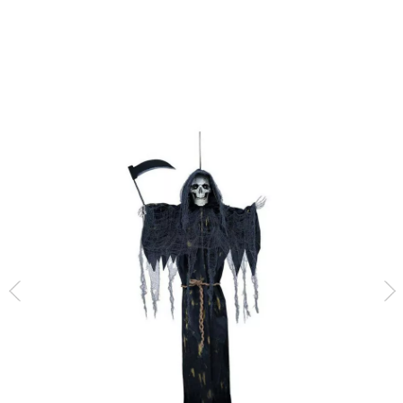
Inicio
Decoración y fiestas
Objetos Colgantes
Colgante de Esqueleto Mue