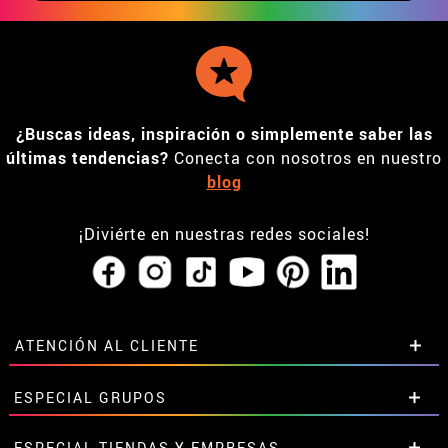
¿Buscas ideas, inspiración o simplemente saber las
últimas tendencias?
Conecta con nosotros en nuestro
blog
¡Diviérte en nuestras redes sociales!
ATENCIÓN AL CLIENTE
• Horario tienda IBI
ESPECIAL GRUPOS
•
Descuento estudiantes
• Sobre nosotros
Descuentos especiales para grupos.
ESPECIAL TIENDAS Y EMPRESAS