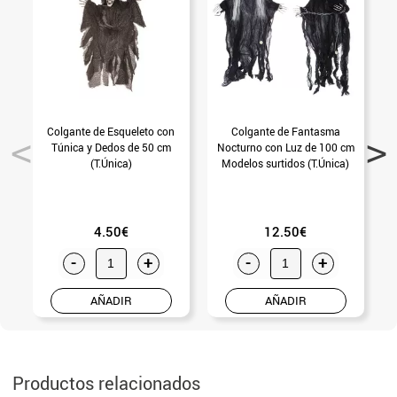
Colgante de Esqueleto con
Colgante de Fantasma
C
Túnica y Dedos de 50 cm
Nocturno con Luz de 100 cm
(T.Única)
Modelos surtidos (T.Única)
4.50€
12.50€
-
+
-
+
AÑADIR
AÑADIR
Productos relacionados