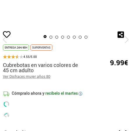
Inicio
Accesorios
Cubrebotas
Cubrebotas en varios colores de 45 cm adul
ENTREGA 24H/48H
SUPERVENTAS
4.55/5.00
9.99€
Cubrebotas en varios colores de
45 cm adulto
Ver Disfraces mujer años 80
Cómpralo ahora y
recíbelo el
martes
i