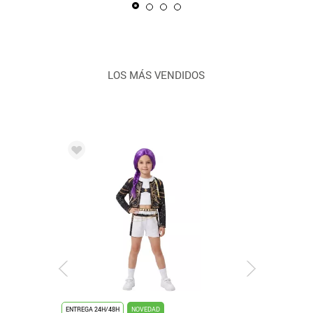
LOS MÁS VENDIDOS
ENTREGA 24H/48H
NOVEDAD
ENTREGA 24