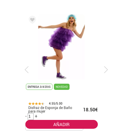
DAD
ENTREGA 24H/48H
NOVEDAD
4.55/5.00
 Baño
Disfraz de Marqués de
18.50€
28.50€
Época azul para hombre
-
+
IR
AÑADIR