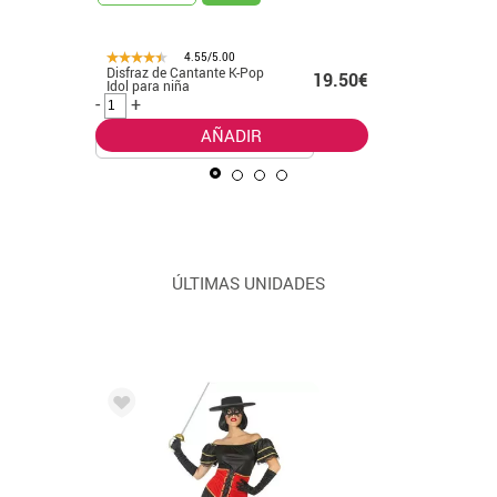
4.55/5.00
Disfraz de Cantante K-Pop
Disfraz d
99€ -
19.50€
Idol para niña
con lunar
.99€
mujer
-
+
-
+
AÑADIR
ÚLTIMAS UNIDADES