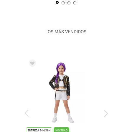
LOS MÁS VENDIDOS
ENTREGA 24H/48H
NOVEDAD
ENTREGA 24