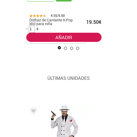
4.55/5.00
Disfraz de Cantante K-Pop
Disfraz d
99€ -
19.50€
Idol para niña
leader cl
.99€
-
+
-
+
AÑADIR
ÚLTIMAS UNIDADES