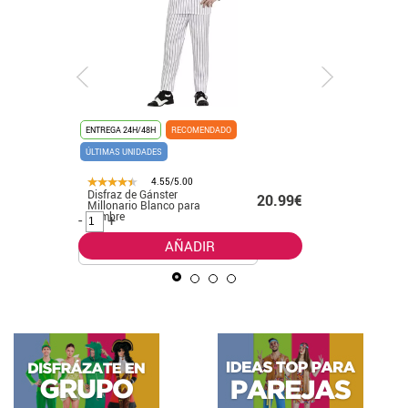
ENTREGA 24H/48H
RECOMENDADO
ENTREGA 24
ÚLTIMAS UNIDADES
4.55/5.00
Disfraz de Gánster
Disfraz d
.50€
20.99€
Millonario Blanco para
para hom
hombre
-
+
-
+
AÑADIR