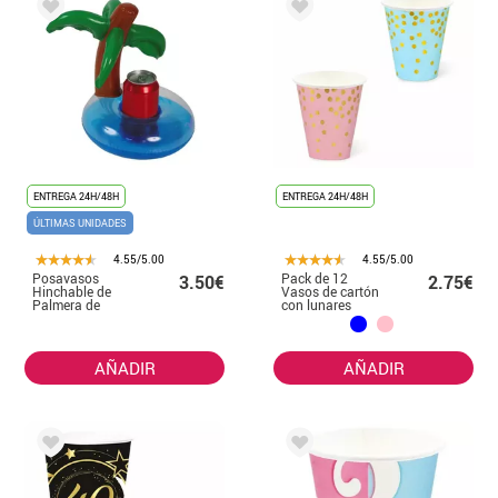
ENTREGA 24H/48H
ENTREGA 24H/48H
ÚLTIMAS UNIDADES
4.55/5.00
4.55/5.00
Posavasos
Pack de 12
3.50€
2.75€
Hinchable de
Vasos de cartón
Palmera de
con lunares
20X26 cm
dorados de 250
ml en varios
colores
AÑADIR
AÑADIR