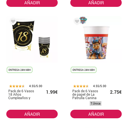
AÑADIR
AÑADIR
ENTREGA 24H/48H
ENTREGA 24H/48H
4.55/5.00
4.55/5.00
Pack de 6 Vasos
Pack de 6 Vasos
1.99€
2.75€
18 Años
de papel de La
Cumpleaños y
Patrulla Canina
Aniversarios de
de 200 ml
T.Única
240 ml (90 cm)
AÑADIR
AÑADIR