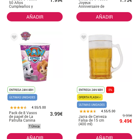
1.99€
1.75€
50 Años
Joyeux
Cumpleaños y
Anniversaire de
Aniversarios de
240 ml-9 cms
240 ml (90 cm)
AÑADIR
AÑADIR
ENTREGA 24H/48H
ENTREGA 24H/48H
-5%
ÚLTIMAS UNIDADES
OFERTA FLASH ⚡
ÚLTIMAS UNIDADES
4.55/5.00
4.55/5.00
Pack de 8 Vasos
3.99€
9.99€
de papel de La
Jarra de Cerveza
Patrulla Canina
Falsa de 15 cm
9.49€
de 250 ml
(400 ml)
T.Única
AÑADIR
AÑADIR