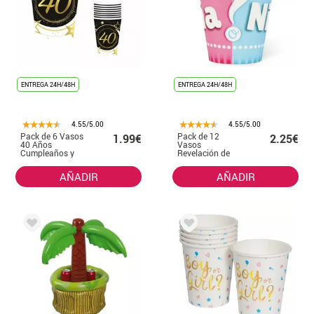
ENTREGA 24H/48H
ENTREGA 24H/48H
4.55/5.00
4.55/5.00
Pack de 6 Vasos
Pack de 12
1.99€
2.25€
40 Años
Vasos
Cumpleaños y
Revelación de
Aniversarios 240
Género Bebé de
ml (90 cm)
18 cm
AÑADIR
AÑADIR