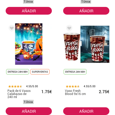
T.Única
T.Única
AÑADIR
AÑADIR
ENTREGA 24H/48H
SUPERVENTAS
ENTREGA 24H/48H
4.55/5.00
4.55/5.00
Pack de 6 Vasos
Vaso Fresh
1.75€
2.75€
Calabazas de
Blood 9x16 cm
240 ml
T.Única
AÑADIR
AÑADIR