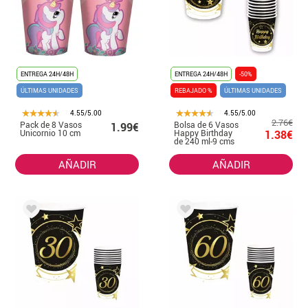
ENTREGA 24H/48H
ENTREGA 24H/48H
-50%
ÚLTIMAS UNIDADES
REBAJADO %
ÚLTIMAS UNIDADES
4.55/5.00
4.55/5.00
2.76€
Pack de 8 Vasos
Bolsa de 6 Vasos
1.99€
Unicornio 10 cm
Happy Birthday
1.38€
de 240 ml-9 cms
AÑADIR
AÑADIR