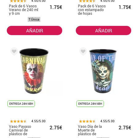
4.55/5.00
4.55/5.00
Pack de 6 Vasos
Pack de 6 Vasos
1.75€
1.75€
Verano de 240 ml
con estampado
y 9 cm
de hojas
T.Única
AÑADIR
AÑADIR
ENTREGA 24H/48H
ENTREGA 24H/48H
4.55/5.00
4.55/5.00
Vaso Payaso
Vaso Día de la
2.75€
2.75€
Carnival de
Muerte de
plástico de
plástico de
10,5x7,5x18 cm
10,5x7,5x18 cm