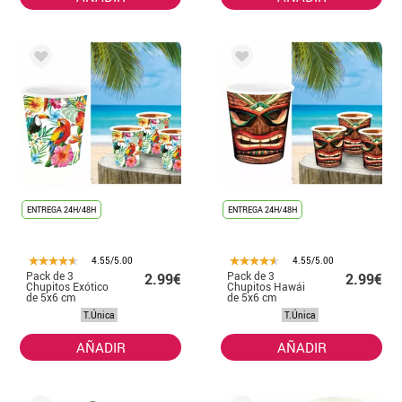
ENTREGA 24H/48H
ENTREGA 24H/48H
4.55/5.00
4.55/5.00
Pack de 3
Pack de 3
2.99€
2.99€
Chupitos Exótico
Chupitos Hawái
de 5x6 cm
de 5x6 cm
T.Única
T.Única
AÑADIR
AÑADIR