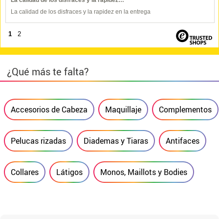
La calidad de los disfraces y la rapidez…
La calidad de los disfraces y la rapidez en la entrega
1
2
¿Qué más te falta?
Accesorios de Cabeza
Maquillaje
Complementos
Pelucas rizadas
Diademas y Tiaras
Antifaces
Collares
Látigos
Monos, Maillots y Bodies