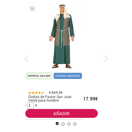
ENTREGA 24H/48H
ÚLTIMAS UNIDADES
ENTREGA 24
4.54/5.00
Disfraz de Pastor San José
Disfraz d
.99€
17.99€
Verde para hombre
para Hom
-
+
-
+
AÑADIR