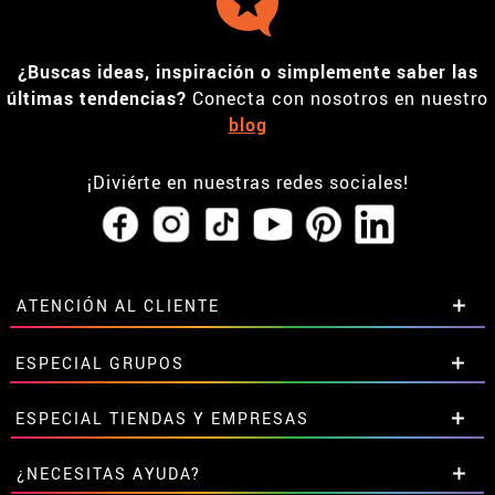
¿Buscas ideas, inspiración o simplemente saber las
últimas tendencias?
Conecta con nosotros en nuestro
blog
¡Diviérte en nuestras redes sociales!
ATENCIÓN AL CLIENTE
• Horario tienda IBI
ESPECIAL GRUPOS
•
Descuento estudiantes
• Sobre nosotros
Descuentos especiales para grupos.
ESPECIAL TIENDAS Y EMPRESAS
• Condiciones de venta
Contáctanos aquí
• Aviso legal
y
Privacidad
Descuentos exclusivos para tiendas y empresas.
¿NECESITAS AYUDA?
• Atencion al cliente