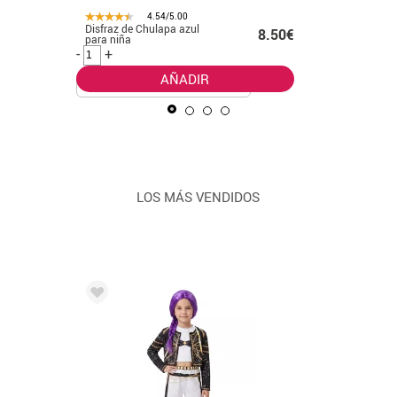
00
4.54/5.00
azul
Disfraz de Muñeca Asesina
8.50€
16.99€
Megan para niña
-
+
ADIR
AÑADIR
LOS MÁS VENDIDOS