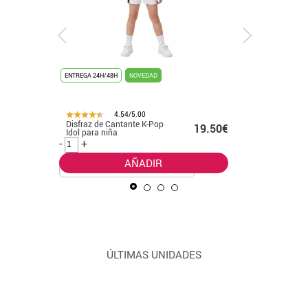
ENTREGA 24H/48H
NOVEDAD
ENTREGA 24
4.54/5.00
Disfraz de Cantante K-Pop
Disfraz d
.99€
19.50€
Idol para niña
leader cl
-
+
-
+
AÑADIR
ÚLTIMAS UNIDADES