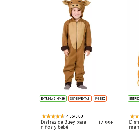
ENTREGA 24H/48H
SUPERVENTAS
UNISEX
ENTREG
4.55/5.00
Disfraz de Buey para
Disf
17.99€
niños y bebé
marr