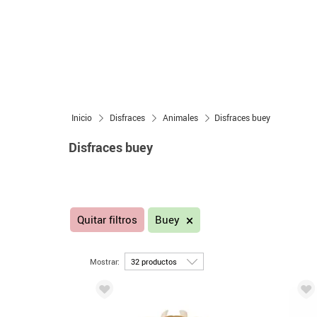
Inicio
Disfraces
Animales
Disfraces buey
Disfraces buey
Quitar filtros
Buey
Mostrar: