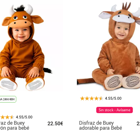
4.55/5.00
A 24H/48H
Sin stock - Avísame
4.55/5.00
raz de Buey
Disfraz de Buey
22.50€
2
ón para bebé
adorable para Bebé