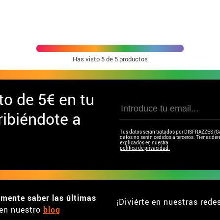
Has visto
5
de 5 productos
to de
5€ en tu
ibiéndote a
Tus datos serán tratados por DISFRAZZES (Garc
datos no serán cedidos a terceros. Tienes dere
explicados en nuestra
política de privacidad.
emente saber las últimas
¡Diviérte en nuestras rede
en nuestro
blog