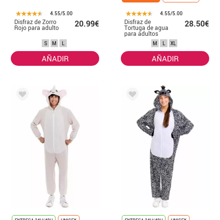
4.55/5.00
4.55/5.00
Disfraz de Zorro
Disfraz de
20.99€
28.50€
Rojo para adulto
Tortuga de agua
para adultos
S
M
L
M
L
XL
AÑADIR
AÑADIR