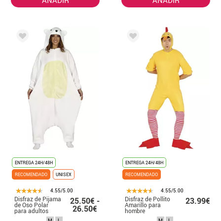
ENTREGA 24H/48H
ENTREGA 24H/48H
RECOMENDADO
UNISEX
RECOMENDADO
4.55/5.00
4.55/5.00
Disfraz de Pijama
Disfraz de Pollito
25.50€ -
23.99€
de Oso Polar
Amarillo para
26.50€
para adultos
hombre
M
L
M
L