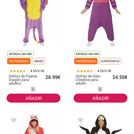
ENTREGA 24H/48H
ENTREGA 24H/48H
RECOMENDADO
UNISEX
RECOMENDADO
SUPERVENTAS
4.55/5.00
4.55/5.00
Disfraz de Pijama
Disfraz de Gato
28.99€
24.50€
Dragón para
Cheshire para
adultos
adulto
L
L
AÑADIR
AÑADIR