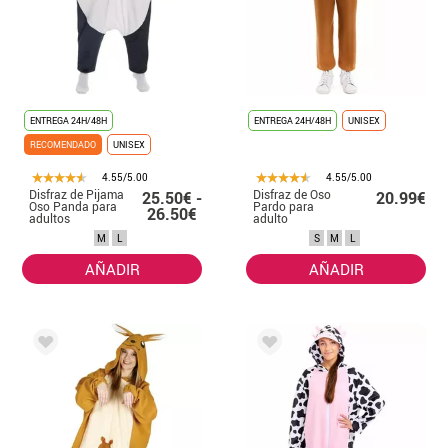
ENTREGA 24H/48H
ENTREGA 24H/48H
UNISEX
RECOMENDADO
UNISEX
4.55/5.00
4.55/5.00
Disfraz de Pijama
Disfraz de Oso
25.50€ -
20.99€
Oso Panda para
Pardo para
26.50€
adultos
adulto
M
L
S
M
L
AÑADIR
AÑADIR