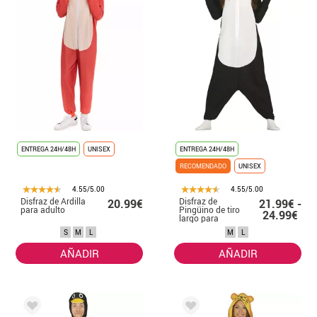
ENTREGA 24H/48H
UNISEX
ENTREGA 24H/48H
RECOMENDADO
UNISEX
4.55/5.00
4.55/5.00
Disfraz de Ardilla
Disfraz de
20.99€
21.99€ -
para adulto
Pingüino de tiro
24.99€
largo para
adultos
S
M
L
M
L
AÑADIR
AÑADIR