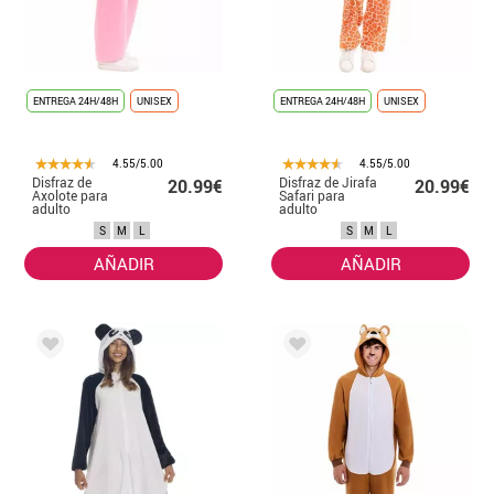
ENTREGA 24H/48H
UNISEX
ENTREGA 24H/48H
UNISEX
4.55/5.00
4.55/5.00
Disfraz de
Disfraz de Jirafa
20.99€
20.99€
Axolote para
Safari para
adulto
adulto
S
M
L
S
M
L
AÑADIR
AÑADIR