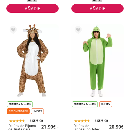
AÑADIR
AÑADIR
ENTREGA 24H/48H
ENTREGA 24H/48H
UNISEX
RECOMENDADO
UNISEX
4.55/5.00
4.55/5.00
Disfraz de Pijama
Disfraz de
21.99€ -
20.99€
de Jirafa para
Dinosaurio T-Rex