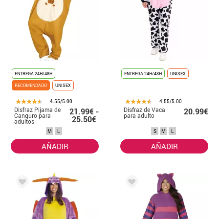
ENTREGA 24H/48H
ENTREGA 24H/48H
UNISEX
RECOMENDADO
UNISEX
4.55/5.00
4.55/5.00
Disfraz Pijama de
Disfraz de Vaca
21.99€ -
20.99€
Canguro para
para adulto
25.50€
adultos
M
L
S
M
L
AÑADIR
AÑADIR