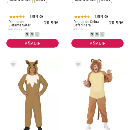
ENTREGA 24H/48H
UNISEX
ENTREGA 24H/48H
UNISEX
4.55/5.00
4.55/5.00
Disfraz de
Disfraz de Cebra
20.99€
20.99€
Elefante Safari
Safari para
para adulto
adulto
S
M
L
S
M
L
AÑADIR
AÑADIR