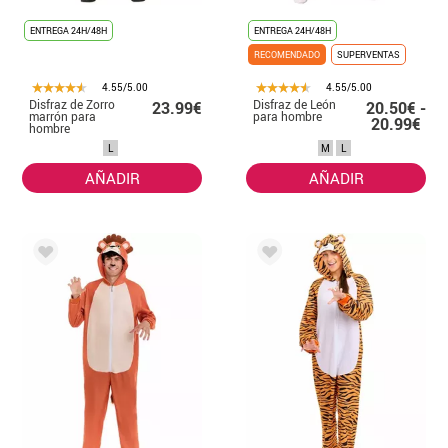
ENTREGA 24H/48H
ENTREGA 24H/48H
RECOMENDADO
SUPERVENTAS
4.55/5.00
4.55/5.00
Disfraz de Zorro
Disfraz de León
23.99€
20.50€ -
marrón para
para hombre
20.99€
hombre
L
M
L
AÑADIR
AÑADIR