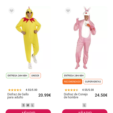
ENTREGA 24H/48H
UNISEX
ENTREGA 24H/48H
RECOMENDADO
SUPERVENTAS
4.55/5.00
4.55/5.00
Disfraz de Gallo
Disfraz de Conejo
20.99€
24.50€
para adulto
de hombre
S
M
L
L
AÑADIR
AÑADIR