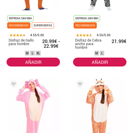
ENTREGA 24H/48H
ENTREGA 24H/48H
RECOMENDADO
SUPERVENTAS
RECOMENDADO
4.55/5.00
4.55/5.00
Disfraz de Gallo
Disfraz de Cebra
20.99€ -
21.99€
para hombre
ancho para
22.99€
hombre
M
L
XL
M
L
AÑADIR
AÑADIR