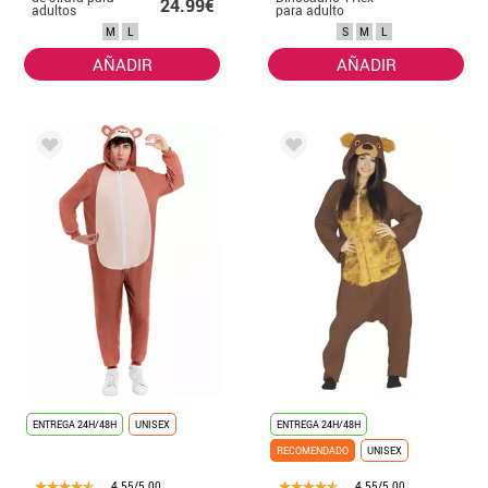
24.99€
adultos
para adulto
M
L
S
M
L
AÑADIR
AÑADIR
ENTREGA 24H/48H
UNISEX
ENTREGA 24H/48H
RECOMENDADO
UNISEX
4.55/5.00
4.55/5.00