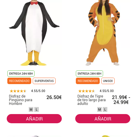
ENTREGA 24H/48H
ENTREGA 24H/48H
RECOMENDADO
SUPERVENTAS
RECOMENDADO
UNISEX
4.55/5.00
4.55/5.00
Disfraz de
Disfraz de Tigre
26.50€
21.99€ -
Pingüino para
de tiro largo para
24.99€
Hombre
adulto
M
L
M
L
AÑADIR
AÑADIR