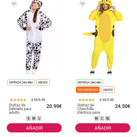
ENTREGA 24H/48H
UNISEX
ENTREGA 24H/48H
RECOMENDADO
UNISEX
4.55/5.00
4.55/5.00
Disfraz de
Disfraz de
20.99€
24.50€
Dálmata para
Chinchilla
adulto
Eléctrica para
adultos
S
M
L
M
L
XL
AÑADIR
AÑADIR