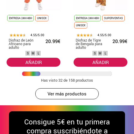
ENTREGA 24H/48H
UNISEX
ENTREGA 24H/48H
SUPERVENTAS
UNISEX
4.55/5.00
4.55/5.00
Disfraz de León
Disfraz de Tigre
20.99€
20.99€
Africano para
de Bengala para
adulto
adulto
S
M
L
S
M
L
AÑADIR
AÑADIR
Has visto
32
de 158 productos
Ver más productos
Consigue
5€ en tu primera
compra suscribiéndote a