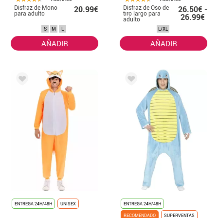
Disfraz de Mono
Disfraz de Oso de
20.99€
26.50€ -
para adulto
tiro largo para
26.99€
adulto
S
M
L
L/XL
AÑADIR
AÑADIR
ENTREGA 24H/48H
UNISEX
ENTREGA 24H/48H
RECOMENDADO
SUPERVENTAS