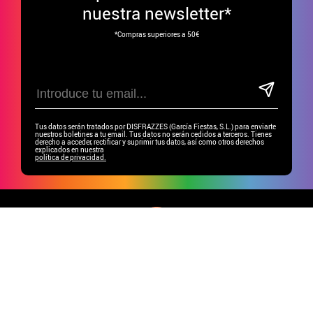
nuestra newsletter*
*Compras superiores a 50€
Tus datos serán tratados por DISFRAZZES (García Fiestas, S.L.) para enviarte
nuestros boletines a tu email. Tus datos no serán cedidos a terceros. Tienes
derecho a acceder, rectificar y suprimir tus datos, así como otros derechos
explicados en nuestra
política de privacidad.
¿Buscas ideas, inspiración o simplemente saber las
últimas tendencias?
Conecta con nosotros en nuestro
blog