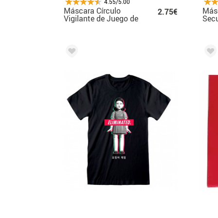
4.55/5.00
Máscara Círculo
Másc
2.75€
Vigilante de Juego de
Secu
PVC