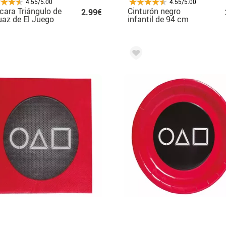
4.55/5.00
4.55/5.00
ara Triángulo de
Cinturón negro
2.99€
az de El Juego
infantil de 94 cm