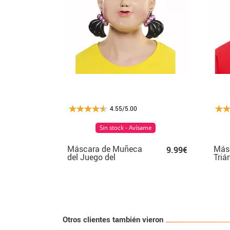
4.55/5.00
Sin stock - Avísame
Máscara de Muñeca
Másc
9.99€
del Juego del
Triá
Calamar
del 
Otros clientes también vieron