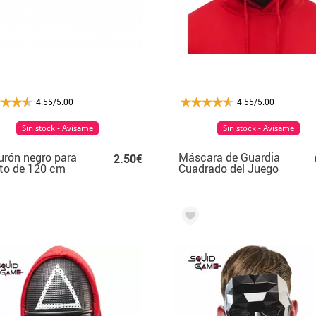
4.55/5.00
4.55/5.00
Sin stock - Avísame
Sin stock - Avísame
urón negro para
Máscara de Guardia
2.50€
to de 120 cm
Cuadrado del Juego
del Calamar