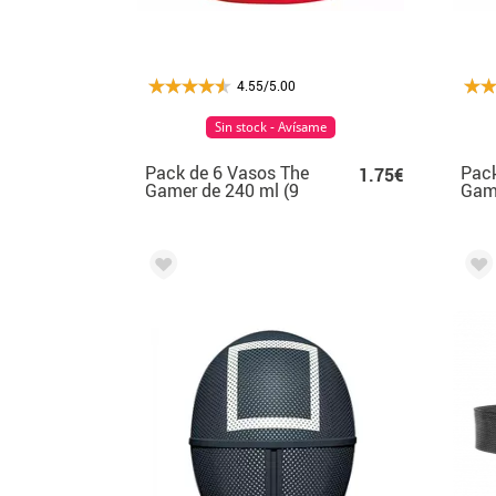
4.55/5.00
Sin stock - Avísame
Pack de 6 Vasos The
Pack
1.75€
Gamer de 240 ml (9
Game
cm)
cm)