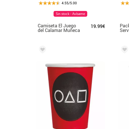
4.55/5.00
Sin stock - Avísame
Camiseta El Juego
Pack
19.99€
del Calamar Muñeca
Serv
de 