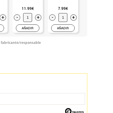
11.99€
7.99€
2.75€
+
-
+
-
+
-
+
AÑADIR
AÑADIR
AÑADIR
o fabricante/responsable