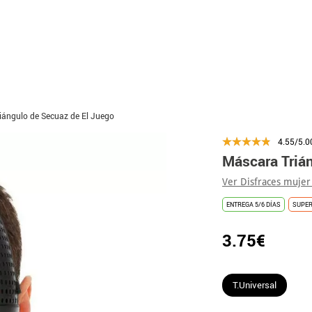
iángulo de Secuaz de El Juego
4.55/5.0
Máscara Triá
Ver Disfraces mujer
ENTREGA 5/6 DÍAS
SUPE
3.75€
T.Universal