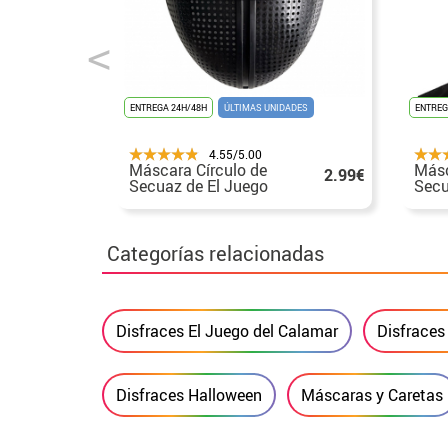
ENTREGA 24H/48H
ÚLTIMAS UNIDADES
ENTREG
4.55/5.00
Máscara Círculo de
Másc
2.99€
Secuaz de El Juego
Secu
Categorías relacionadas
Disfraces El Juego del Calamar
Disfraces 
Disfraces Halloween
Máscaras y Caretas