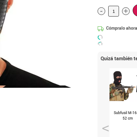
-
+
Cómpralo ahora
Quizá también te
Subfusil M-16
52 cm