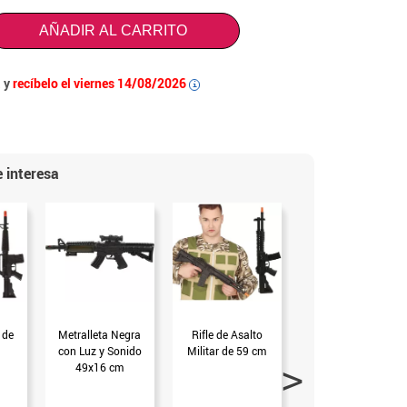
AÑADIR AL CARRITO
 y
recíbelo el viernes 14/08/2026
i
 interesa
 de
Metralleta Negra
Rifle de Asalto
Máscara Cuadrado
con Luz y Sonido
Militar de 59 cm
Vigilante de Juego
49x16 cm
de PVC