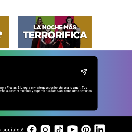
ía Fiestas, S.L.) para enviarte nuestros boletines a tu email. Tus
cho a acceder, rectificar y suprimir tus datos, así como otros derechos
s sociales!