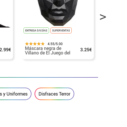
ENTREGA 5/6 DÍAS
SUPERVENTAS
ENTREGA 24H/48
4.55/5.00
Máscara negra de
Máscara T
2.99€
3.25€
Villano de El Juego del
Vigilante 
Calamar
PVC
os y Uniformes
Disfraces Terror