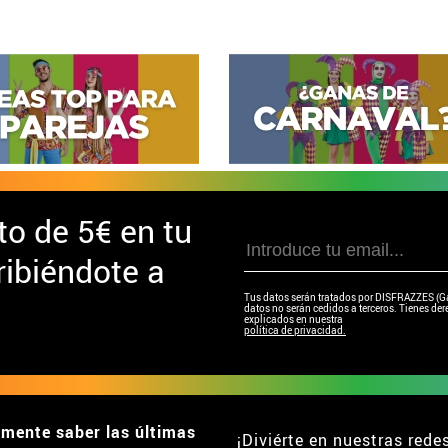
to de
5€ en tu
ibiéndote a
Tus datos serán tratados por DISFRAZZES (Garc
datos no serán cedidos a terceros. Tienes dere
explicados en nuestra
política de privacidad.
emente saber las últimas
¡Diviérte en nuestras rede