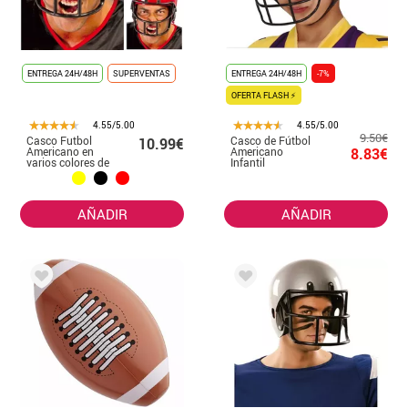
ENTREGA 24H/48H
SUPERVENTAS
ENTREGA 24H/48H
-7%
OFERTA FLASH ⚡
4.55/5.00
4.55/5.00
9.50€
Casco Futbol
Casco de Fútbol
10.99€
Americano en
Americano
8.83€
varios colores de
Infantil
58/60 cm de
perímetro interior
AÑADIR
AÑADIR