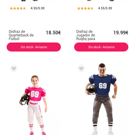
4.55/5.00
4.55/5.00
Disfraz de
Disfraz de
18.50€
19.99€
Quarterback de
Jugador de
Fútbol
Rugby para
Americano para
hombre
adolescente
Sin stock - Avísame
Sin stock - Avísame