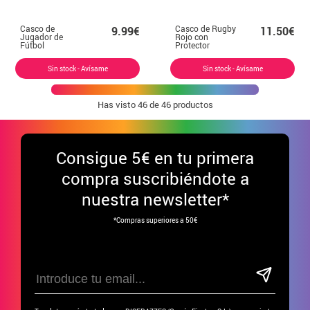
Casco de
Casco de Rugby
9.99€
11.50€
Jugador de
Rojo con
Fútbol
Protector
Americano
Sin stock - Avísame
Sin stock - Avísame
Has visto
46
de 46 productos
Consigue
5€ en tu primera
compra suscribiéndote a
nuestra newsletter*
*Compras superiores a 50€