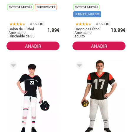
ENTREGA 24H/48H
SUPERVENTAS
ENTREGA 24H/48H
ÚLTIMAS UNIDADES
4.55/5.00
4.55/5.00
Balón de Fútbol
Casco de Fútbol
1.99€
18.99€
Americano
Americano
Hinchable de 36
adulto
cm
AÑADIR
AÑADIR