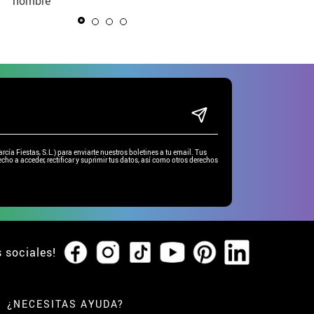
ña
hombre
niño
blancos para mujer
ía Fiestas, S.L.) para enviarte nuestros boletines a tu email. Tus
cho a acceder, rectificar y suprimir tus datos, así como otros derechos
s sociales!
¿NECESITAS AYUDA?