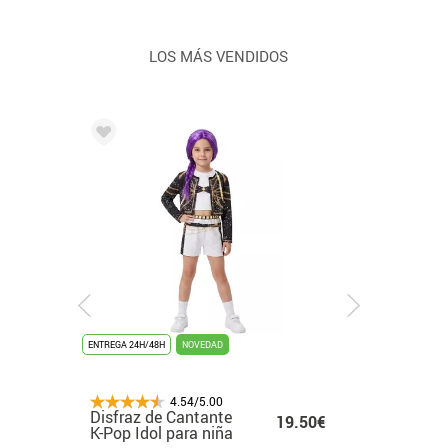
LOS MÁS VENDIDOS
S
ENTREGA 24H/48H
ENTREGA 24H/48H
NOVEDAD
ENTREGA 24H/48H
ÚLTIMAS UNIDADES
NOVEDAD
ENTREGA 24H
4.54/5.00
4.54/5.00
4.54/5.00
4.54/5.00
e Muñeca
Disfraz de Cantante
Disfraz de Thor
Disfraz de Tiburón
Disfraz
.99€
16.99€
19.50€
29.99€
26.5
egan para
K-Pop Idol para niña
Clásico para niño
Asesino para niño
K-Pop le