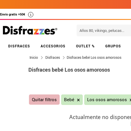
Envío gratis +50€
i
DISFRACES
ACCESORIOS
OUTLET %
GRUPOS
Inicio
Disfraces
Disfraces bebé Los osos amorosos
Disfraces bebé Los osos amorosos
Quitar filtros
Bebé
Los osos amorosos
Actualmente no disponemo