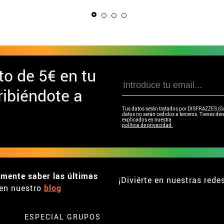
para ni
to de
5€ en tu
ibiéndote a
Tus datos serán tratados por DISFRAZZES (Garc
datos no serán cedidos a terceros. Tienes dere
explicados en nuestra
política de privacidad.
emente saber las últimas
¡Diviérte en nuestras rede
en nuestro
blog
ESPECIAL GRUPOS