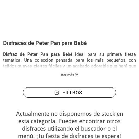
Inicio
Disfraces
Disney
Peter Pan
Disfraces Para Bebé Peter Pan
Disfraces de Peter Pan para Bebé
Disfraz de Peter Pan para Bebé
ideal para su primera fiesta
temática. Una colección pensada para los más pequeños, con
tejidos suaves, cierres fáciles y un acabado adorable que hará que
tu bebé sea el centro de atención.
Ver más
FILTROS
Actualmente no disponemos de stock en
esta categoría. Puedes encontrar otros
disfraces utilizando el buscador o el
menú. ¡Tu fiesta de disfraces te espera!