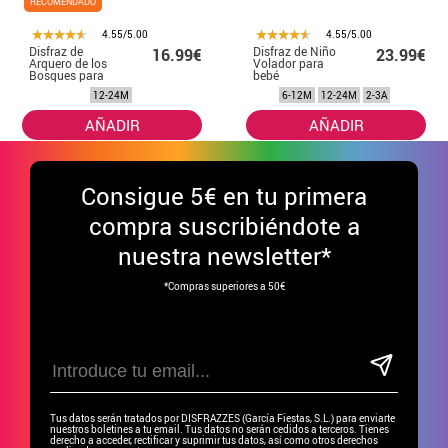
RECOMENDADO
4.55/5.00
4.55/5.00
Disfraz de
Disfraz de Niño
16.99€
23.99€
Arquero de los
Volador para
Bosques para
bebé
bebé
12-24M
6-12M
12-24M
2-3A
AÑADIR
AÑADIR
Consigue
5€ en tu primera
compra suscribiéndote a
nuestra newsletter*
*Compras superiores a 50€
Tus datos serán tratados por DISFRAZZES (García Fiestas, S.L.) para enviarte
nuestros boletines a tu email. Tus datos no serán cedidos a terceros. Tienes
derecho a acceder, rectificar y suprimir tus datos, así como otros derechos