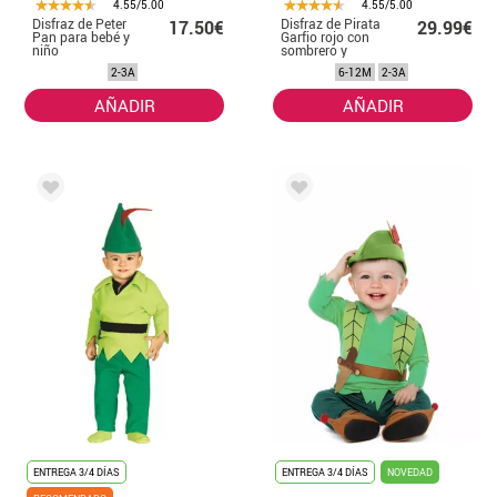
4.55/5.00
4.55/5.00
Disfraz de Peter
Disfraz de Pirata
17.50€
29.99€
Pan para bebé y
Garfio rojo con
niño
sombrero y
peluca para bebé
2-3A
6-12M
2-3A
y niña
AÑADIR
AÑADIR
ENTREGA 3/4 DÍAS
ENTREGA 3/4 DÍAS
NOVEDAD