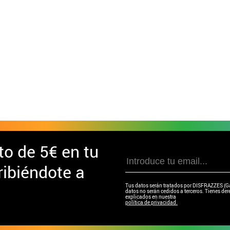
to de
5€ en tu
ibiéndote a
Tus datos serán tratados por DISFRAZZES (Garc
datos no serán cedidos a terceros. Tienes dere
explicados en nuestra
política de privacidad.