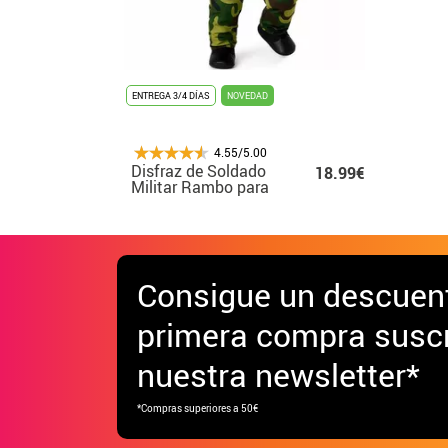
ENTREGA 3/4 DÍAS
NOVEDAD
4.55/5.00
Disfraz de Soldado
18.99€
Militar Rambo para
bebé
Consigue
un descuen
primera compra suscr
nuestra newsletter*
*Compras superiores a 50€