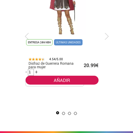
ENTREGA 24H/48H
ÚLTIMAS UNIDADES
4.54/5.00
Disfraz de Guerrera Romana
.99€
20.99€
ENTREGA 24
para mujer
-
+
UNISEX
AÑADIR
Kit Rey M
Capa y C
-
+