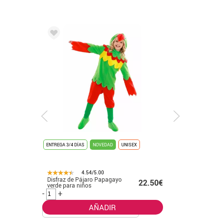
ENTREGA 3/4 DÍAS
NOVEDAD
UNISEX
ENTREGA 3/4
4.54/5.00
Disfraz de Pájaro Papagayo
Disfraz d
.99€
22.50€
verde para niños
para muj
-
+
-
+
AÑADIR