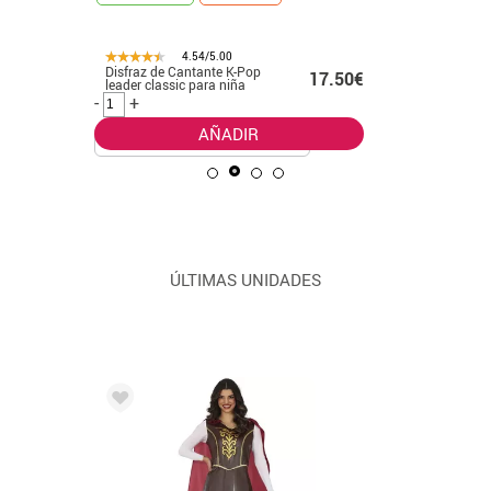
4.54/5.00
Disfraz de Cantante K-Pop
Disfraz d
.50€
17.50€
leader classic para niña
hombre
-
+
-
+
AÑADIR
ÚLTIMAS UNIDADES