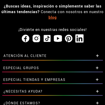
¿Buscas ideas, inspiración o simplemente saber las
últimas tendencias?
Conecta con nosotros en nuestro
blog
¡Diviérte en nuestras redes sociales!
ATENCIÓN AL CLIENTE
• Horario tienda IBI
ESPECIAL GRUPOS
•
Descuento estudiantes
• Sobre nosotros
Descuentos especiales para grupos.
ESPECIAL TIENDAS Y EMPRESAS
• Condiciones de venta
Contáctanos aquí
• Aviso legal
y
Privacidad
Descuentos exclusivos para tiendas y empresas.
¿NECESITAS AYUDA?
• Atencion al cliente
Contáctanos aquí
• Uso de Cookies
Aún no he hecho mi pedido
¿DÓNDE ESTAMOS?