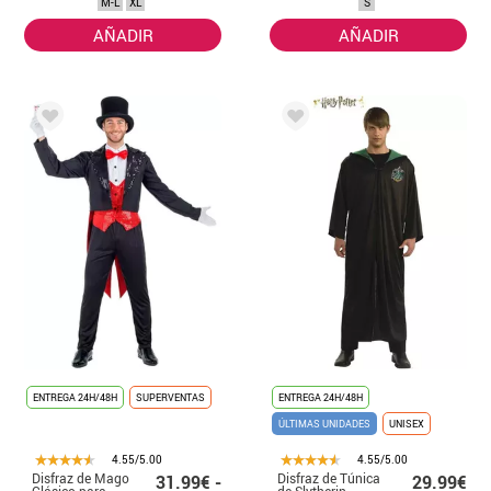
M-L
XL
S
AÑADIR
AÑADIR
ENTREGA 24H/48H
SUPERVENTAS
ENTREGA 24H/48H
ÚLTIMAS UNIDADES
UNISEX
4.55/5.00
4.55/5.00
Disfraz de Mago
Disfraz de Túnica
31.99€ -
29.99€
Clásico para
de Slytherin