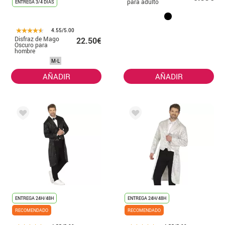
para adulto
ENTREGA 3/4 DÍAS
4.55/5.00
Disfraz de Mago
22.50€
Oscuro para
hombre
M-L
AÑADIR
AÑADIR
ENTREGA 24H/48H
ENTREGA 24H/48H
RECOMENDADO
RECOMENDADO