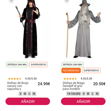
ENTREGA 24H/48H
SUPERVENTAS
ENTREGA 24H/48H
RECOMENDADO
SUPERVENTAS
4.55/5.00
4.55/5.00
Disfraz de Brujo
Disfraz de Mago
24.99€
20.50€
oscuro con
Gandalf el gris
capucha y
para hombre
cinturón para
S
M
L
XL
14-16A (XS)
S
M
L
XL
hombre
AÑADIR
AÑADIR