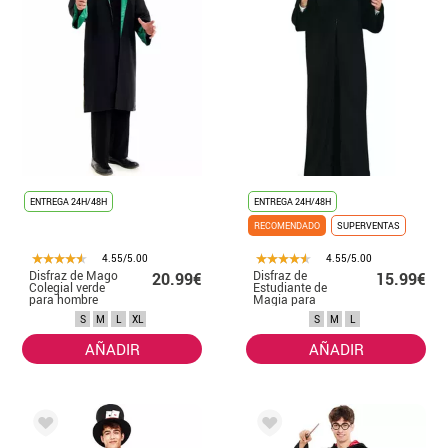
ENTREGA 24H/48H
ENTREGA 24H/48H
RECOMENDADO
SUPERVENTAS
4.55/5.00
4.55/5.00
Disfraz de Mago
Disfraz de
20.99€
15.99€
Colegial verde
Estudiante de
para hombre
Magia para
hombre
S
M
L
XL
S
M
L
AÑADIR
AÑADIR