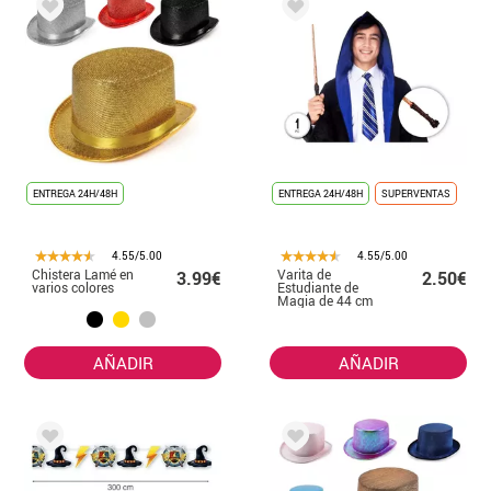
ENTREGA 24H/48H
ENTREGA 24H/48H
SUPERVENTAS
4.55/5.00
4.55/5.00
Chistera Lamé en
Varita de
3.99€
2.50€
varios colores
Estudiante de
Magia de 44 cm
AÑADIR
AÑADIR