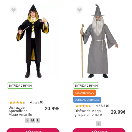
ENTREGA 24H/48H
ENTREGA 24H/48H
RECOMENDADO
ÚLTIMAS UNIDADES
4.55/5.00
4.55/5.00
Disfraz de
20.99€
Aprendiz de
Disfraz de Mago
29.99€
Mago Amarillo
gris para hombre
para hombre
S
M
L
L