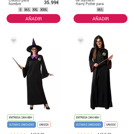
35.99€
hombre
Harry Potter para
adultos
S
M/L
XXL
XXXL
M/L
AÑADIR
AÑADIR
ENTREGA 24H/48H
ENTREGA 24H/48H
ÚLTIMAS UNIDADES
UNISEX
ÚLTIMAS UNIDADES
UNISEX