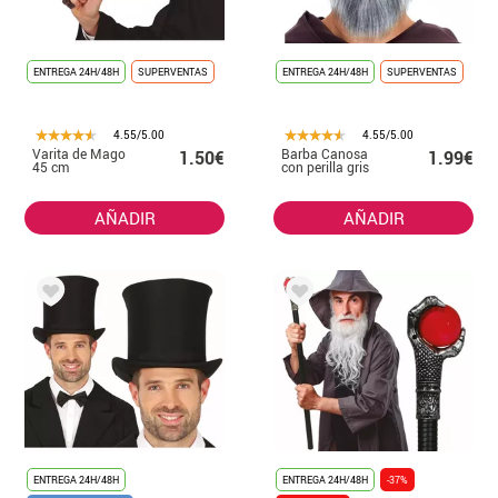
ENTREGA 24H/48H
SUPERVENTAS
ENTREGA 24H/48H
SUPERVENTAS
4.55/5.00
4.55/5.00
Varita de Mago
Barba Canosa
1.50€
1.99€
45 cm
con perilla gris
AÑADIR
AÑADIR
ENTREGA 24H/48H
ENTREGA 24H/48H
-37%