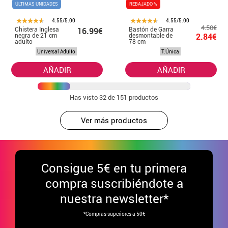
ÚLTIMAS UNIDADES
REBAJADO %
4.55/5.00
4.55/5.00
4.50€
Chistera Inglesa
Bastón de Garra
16.99€
negra de 21 cm
desmontable de
2.84€
adulto
78 cm
Universal Adulto
T.Única
AÑADIR
AÑADIR
Has visto
32
de 151 productos
Ver más productos
Consigue
5€ en tu primera
compra suscribiéndote a
nuestra newsletter*
*Compras superiores a 50€