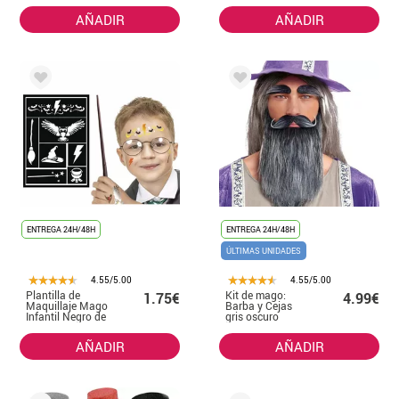
AÑADIR
AÑADIR
ENTREGA 24H/48H
ENTREGA 24H/48H
ÚLTIMAS UNIDADES
4.55/5.00
4.55/5.00
Plantilla de
Kit de mago:
1.75€
4.99€
Maquillaje Mago
Barba y Cejas
Infantil Negro de
gris oscuro
14x20 cm
AÑADIR
AÑADIR