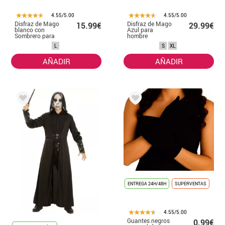
4.55/5.00
4.55/5.00
Disfraz de Mago
Disfraz de Mago
15.99€
29.99€
blanco con
Azul para
Sombrero para
hombre
hombre
L
S
XL
AÑADIR
AÑADIR
ENTREGA 24H/48H
SUPERVENTAS
4.55/5.00
Guantes negros
0.99€