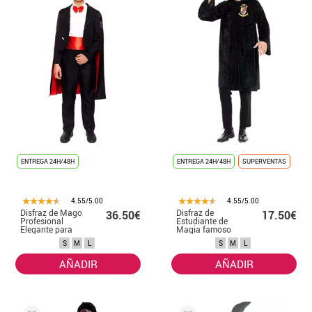
ENTREGA 24H/48H
ENTREGA 24H/48H
SUPERVENTAS
4.55/5.00
4.55/5.00
Disfraz de Mago
Disfraz de
36.50€
17.50€
Profesional
Estudiante de
Elegante para
Magia famoso
hombre
para hombre
S
M
L
S
M
L
AÑADIR
AÑADIR