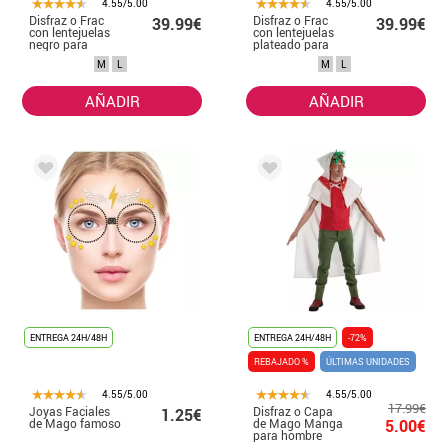
4.55/5.00
4.55/5.00
Disfraz o Frac
Disfraz o Frac
39.99€
39.99€
con lentejuelas
con lentejuelas
negro para
plateado para
hombre
hombre
M
L
M
L
AÑADIR
AÑADIR
ENTREGA 24H/48H
ENTREGA 24H/48H
-72%
REBAJADO %
ÚLTIMAS UNIDADES
4.55/5.00
4.55/5.00
17.99€
Joyas Faciales
Disfraz o Capa
1.25€
de Mago famoso
de Mago Manga
5.00€
para hombre