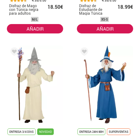
4.55/5.00
4.55/5.00
Disfraz de Mago
Disfraz de
18.50€
18.99€
con Túnica negra
Estudiante de
para adultos
Magia Túnica
para adultos
M/L
XS-S
AÑADIR
AÑADIR
ENTREGA 3/4 DÍAS
NOVEDAD
ENTREGA 24H/48H
SUPERVENTAS