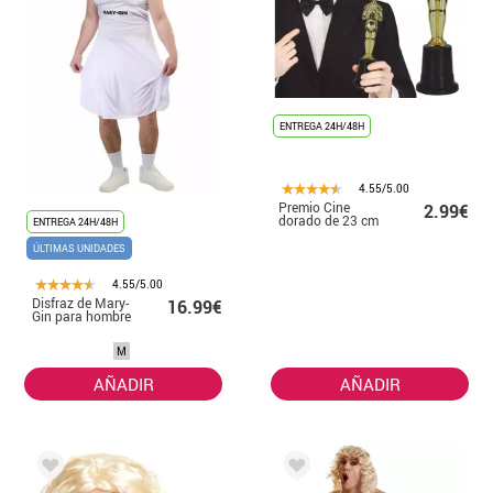
ENTREGA 24H/48H
4.55/5.00
Premio Cine
2.99€
dorado de 23 cm
ENTREGA 24H/48H
ÚLTIMAS UNIDADES
4.55/5.00
Disfraz de Mary-
16.99€
Gin para hombre
M
AÑADIR
AÑADIR