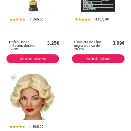
4.55/5.00
4.55/5.00
Trofeo Óscar
Claqueta de Cine
3.25€
3.99€
imitación dorado
negra clásica de
32 cm
20 cm
Sin stock - Avísame
Sin stock - Avísame
4.55/5.00