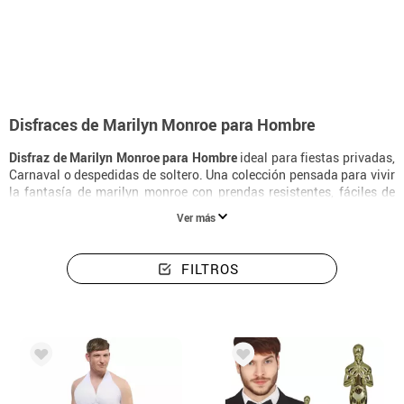
Inicio
Disfraces
Disfraces hombre marilyn monroe
Disfraces de Marilyn Monroe para Hombre
Disfraz de Marilyn Monroe para Hombre
ideal para fiestas privadas,
Carnaval o despedidas de soltero. Una colección pensada para vivir
la fantasía de marilyn monroe con prendas resistentes, fáciles de
poner y con un acabado muy realista.
Ver más
FILTROS