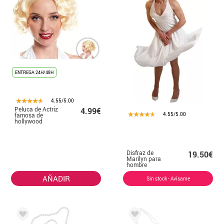
ENTREGA 24H/48H
4.55/5.00
Peluca de Actriz
4.99€
4.55/5.00
famosa de
hollywood
Disfraz de
19.50€
Marilyn para
hombre
AÑADIR
Sin stock - Avísame