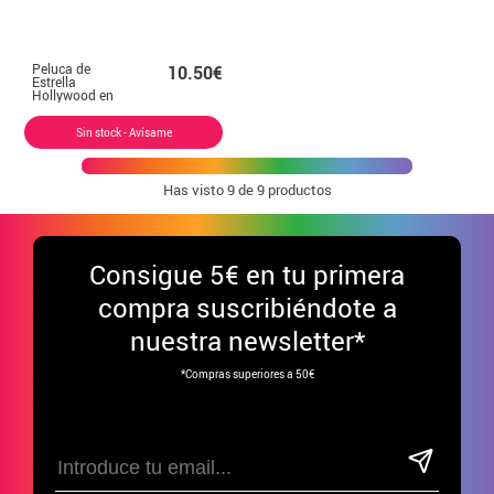
Peluca de
10.50€
Estrella
Hollywood en
caja adulto
Sin stock - Avísame
Has visto
9
de 9 productos
Consigue
5€ en tu primera
compra suscribiéndote a
nuestra newsletter*
*Compras superiores a 50€