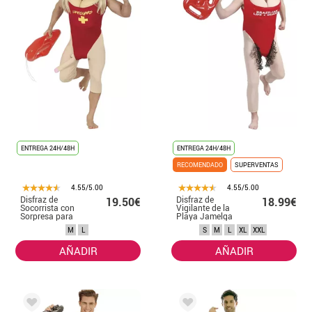
ENTREGA 24H/48H
ENTREGA 24H/48H
RECOMENDADO
SUPERVENTAS
4.55/5.00
4.55/5.00
Disfraz de
Disfraz de
19.50€
18.99€
Socorrista con
Vigilante de la
Sorpresa para
Playa Jamelga
hombre
Anderson
M
L
S
M
L
XL
XXL
hombre
AÑADIR
AÑADIR