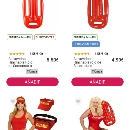
ENTREGA 24H/48H
SUPERVENTAS
ENTREGA 24H/48H
ÚLTIMAS UNIDADES
4.55/5.00
4.55/5.00
Salvavidas
Salvavidas
5.50€
4.99€
Hinchable Rojo
Hinchable rojo de
de Socorrista o
Socorrista o
Vigilante de la
Vigilante de la
T.Única
T.Única
Playa de 73 cm
Playa de 71 cm
AÑADIR
AÑADIR