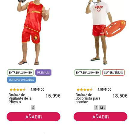
ENTREGA 24H/48H
PREMIUM
ENTREGA 24H/48H
SUPERVENTAS
ÚLTIMAS UNIDADES
4.55/5.00
4.55/5.00
Disfraz de
Disfraz de
15.99€
18.50€
Vigilante de la
Socorrista para
Playa o
hombre
Socorrista para
S
S
M-L
hombre
AÑADIR
AÑADIR