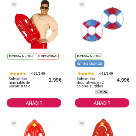
ENTREGA 24H/48H
SUPERVENTAS
ENTREGA 24H/48H
ÚLTIMAS UNIDADES
4.55/5.00
4.55/5.00
Salvavidas
Salvavidas
2.99€
4.99€
hinchable de
decorativos en 2
Socorristas o
colores surtidos
Vigilantes de
de 46 cm
T.Única
Playa
AÑADIR
AÑADIR