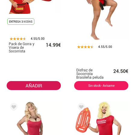
ENTREGA 3/4 DÍAS
4.55/5.00
Pack de Gorra y
14.99€
4.55/5.00
Visera de
Socorrista
Disfraz de
24.50€
Socorrista
Brasileña peluda
para hombre
AÑADIR
Sin stock - Avísame