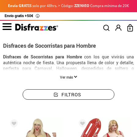
Envío GRATIS
solo por 48hrs. > Código:
ZZENVIO
Compra mínima de 20€
Envío gratis +50€
i
0
Disfraces de Socorristas para Hombre
Disfraces de Socorristas para Hombre
con los que vivirás una
auténtica noche de fiesta. Una propuesta llena de color y detalle,
perfecta para Carnaval, Halloween, despedidas de soltero o
cualquier ocasión especial en la que quieras destacar.
Ver más
FILTROS