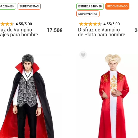
A 24H/48H
SUPERVENTAS
ENTREGA 24H/48H
RECOMENDADO
SUPERVENTAS
4.55/5.00
4.55/5.00
raz de Vampiro
Disfraz de Vampiro
17.50€
2
ajes para hombre
de Plata para hombre