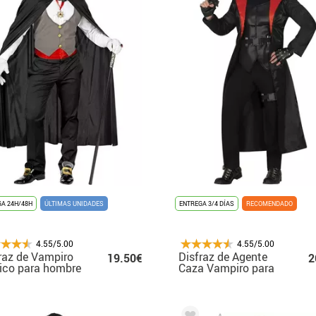
A 24H/48H
ÚLTIMAS UNIDADES
ENTREGA 3/4 DÍAS
RECOMENDADO
4.55/5.00
4.55/5.00
raz de Vampiro
Disfraz de Agente
19.50€
2
ico para hombre
Caza Vampiro para
hombre