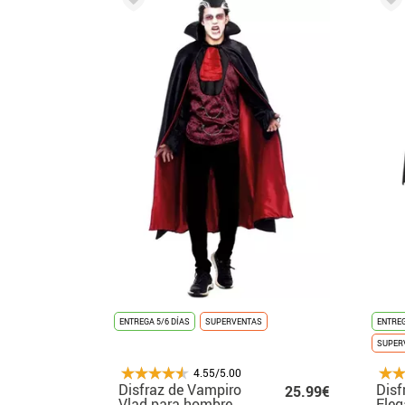
ENTREGA 5/6 DÍAS
SUPERVENTAS
ENTREG
SUPER
4.55/5.00
Disfraz de Vampiro
Disf
25.99€
Vlad para hombre
Eleg