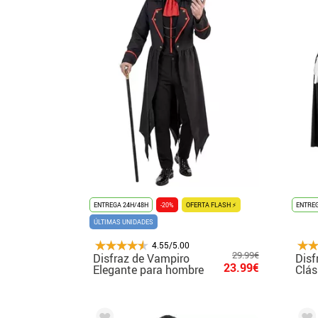
ENTREGA 24H/48H
-20%
OFERTA FLASH ⚡
ENTREG
ÚLTIMAS UNIDADES
4.55/5.00
29.99€
Disfraz de Vampiro
Disf
23.99€
Elegante para hombre
Clás