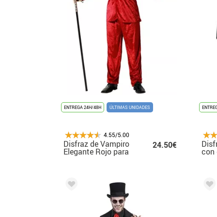
ENTREGA 24H/48H
ÚLTIMAS UNIDADES
ENTREG
4.55/5.00
Disfraz de Vampiro
Disf
24.50€
Elegante Rojo para
con 
hombre
hom