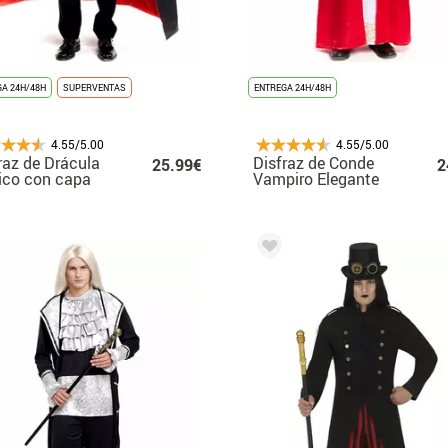
A 24H/48H
SUPERVENTAS
ENTREGA 24H/48H
4.55/5.00
4.55/5.00
raz de Drácula
Disfraz de Conde
25.99€
2
ico con capa
Vampiro Elegante
lor para hombre
para hombre