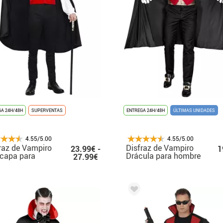
A 24H/48H
SUPERVENTAS
ENTREGA 24H/48H
ÚLTIMAS UNIDADES
4.55/5.00
4.55/5.00
raz de Vampiro
Disfraz de Vampiro
23.99€ -
1
capa para
Drácula para hombre
27.99€
bre