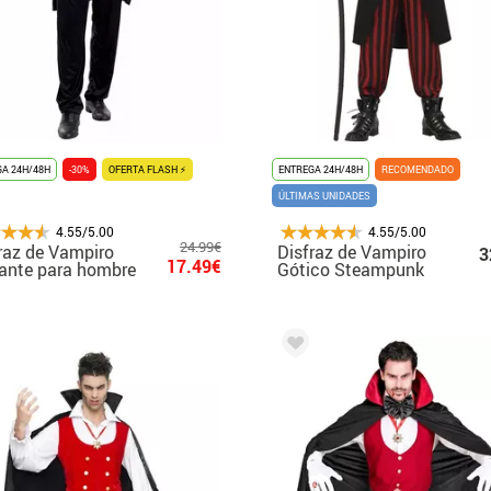
A 24H/48H
-30%
OFERTA FLASH ⚡
ENTREGA 24H/48H
RECOMENDADO
ÚLTIMAS UNIDADES
4.55/5.00
4.55/5.00
24.99€
raz de Vampiro
Disfraz de Vampiro
3
17.49€
ante para hombre
Gótico Steampunk
para hombre