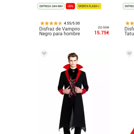
ENTREGA 24H/48H
-30%
OFERTA FLASH ⚡
ENTREG
4.55/5.00
22.50€
Disfraz de Vampiro
Disf
15.75€
Negro para hombre
Tatu