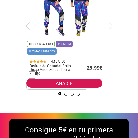
ENTREGA 24H/48H
PREMIUM
ENTREGA 24
ÚLTIMAS UNIDADES
ÚLTIMAS UN
4.55/5.00
Disfraz de Chándal Brillo
Disfraz d
.99€
29.99€
Disco Años 80 azul para
Exhibicio
adulto
-
+
-
+
AÑADIR
Consigue
5€ en tu primera