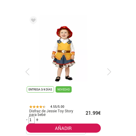
NOVEDAD
ENTREGA 3/4 DÍAS
NOVEDAD
/5.00
4.55/5.00
 Toy Story
Disfraz de Ratoncita rosa
21.99€
24.99€
para bebé
-
+
AÑADIR
AÑADIR