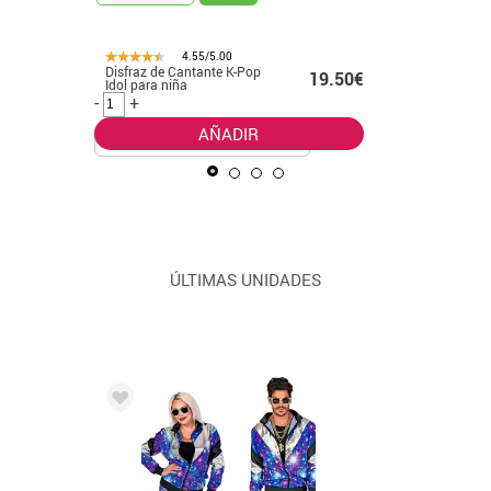
4.55/5.00
Disfraz de Cantante K-Pop
Disfraz d
99€ -
19.50€
Idol para niña
leader cl
.99€
-
+
-
+
AÑADIR
ÚLTIMAS UNIDADES