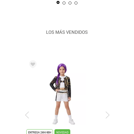
LOS MÁS VENDIDOS
ENTREGA 24H/48H
NOVEDAD
ENTREGA 24