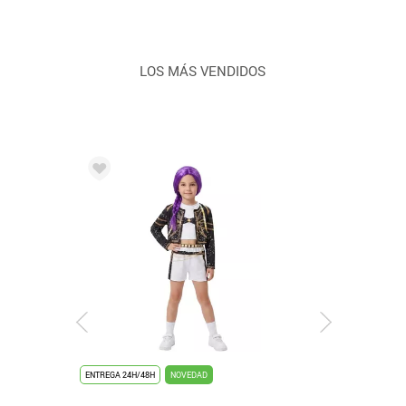
LOS MÁS VENDIDOS
ENTREGA 24H/48H
NOVEDAD
ENTREGA 24