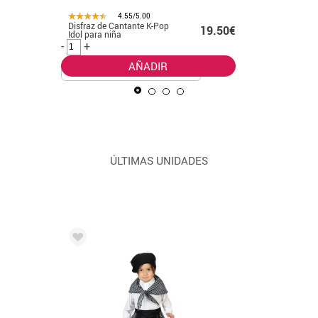
4.55/5.00
Disfraz de Cantante K-Pop
Disfraz d
99€ -
19.50€
Idol para niña
leader cl
.99€
-
+
-
+
AÑADIR
ÚLTIMAS UNIDADES