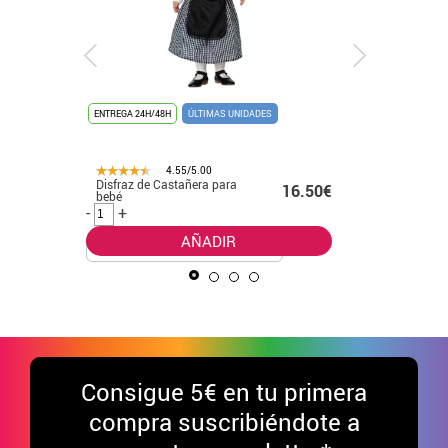
ENTREGA 24H/48H
ÚLTIMAS UNIDADES
ENTREGA 24
4.55/5.00
14.00€
Disfraz de Castañera para
Disfraz d
16.50€
bebé
blanco y 
.00€
-
+
-
+
AÑADIR
Consigue
5€ en tu primera
compra suscribiéndote a