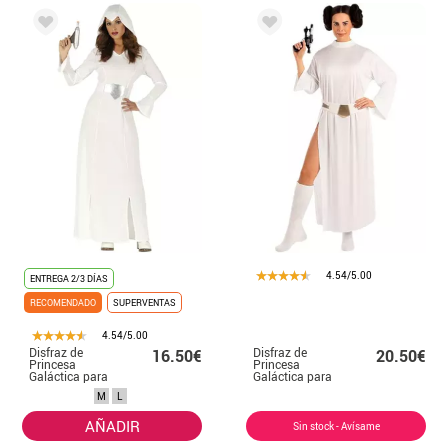
4.54/5.00
ENTREGA 2/3 DÍAS
RECOMENDADO
SUPERVENTAS
4.54/5.00
Disfraz de
Disfraz de
16.50€
20.50€
Princesa
Princesa
Galáctica para
Galáctica para
mujer
mujer
M
L
AÑADIR
Sin stock - Avísame