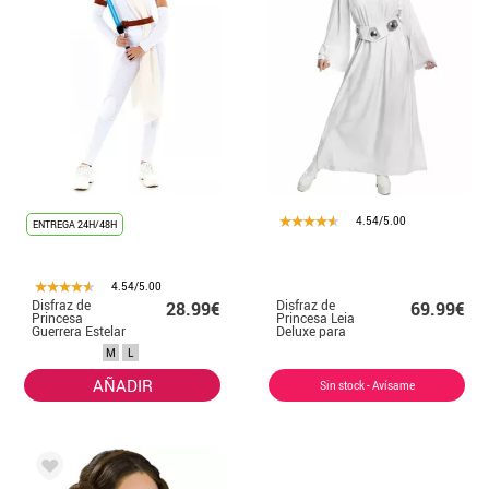
4.54/5.00
ENTREGA 24H/48H
4.54/5.00
Disfraz de
Disfraz de
28.99€
69.99€
Princesa
Princesa Leia
Guerrera Estelar
Deluxe para
Blanca para
mujer
M
L
mujer
AÑADIR
Sin stock - Avísame