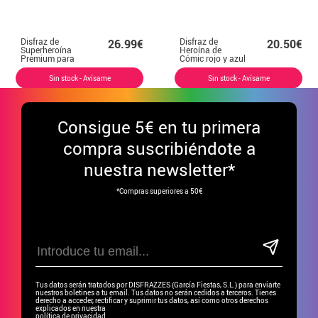
Disfraz de
Disfraz de
26.99€
20.50€
Superheroína
Heroína de
Premium para
Cómic rojo y azul
mujer
para mujer
Sin stock - Avísame
Sin stock - Avísame
Consigue
5€ en tu primera
compra suscribiéndote a
nuestra newsletter*
*Compras superiores a 50€
Tus datos serán tratados por DISFRAZZES (García Fiestas, S.L.) para enviarte
nuestros boletines a tu email. Tus datos no serán cedidos a terceros. Tienes
derecho a acceder, rectificar y suprimir tus datos, así como otros derechos
explicados en nuestra
política de privacidad.