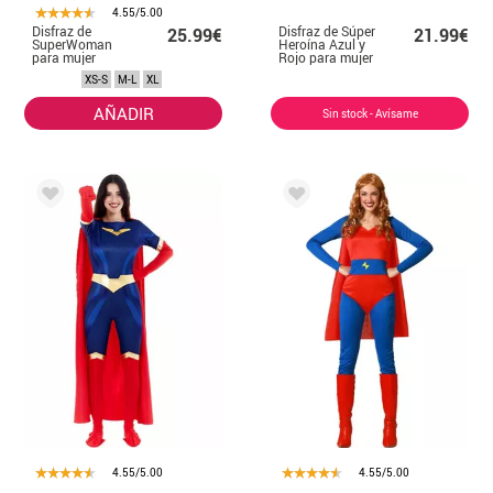
4.55/5.00
Disfraz de
Disfraz de Súper
25.99€
21.99€
SuperWoman
Heroína Azul y
para mujer
Rojo para mujer
XS-S
M-L
XL
AÑADIR
Sin stock - Avísame
4.55/5.00
4.55/5.00