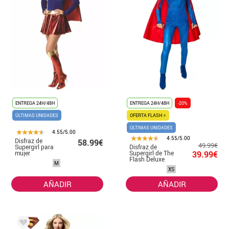
ENTREGA 24H/48H
ENTREGA 24H/48H
-20%
ÚLTIMAS UNIDADES
OFERTA FLASH ⚡
ÚLTIMAS UNIDADES
4.55/5.00
4.55/5.00
Disfraz de
58.99€
49.99€
Supergirl para
Disfraz de
mujer
Supergirl de The
39.99€
Flash Deluxe
M
para mujer
XS
AÑADIR
AÑADIR