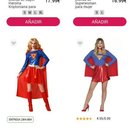
17.99€
16.99€
Heroína
Superwoman
Kriptoniana para
para mujer
mujer
S
M
L
XL
S
L
AÑADIR
AÑADIR
4.55/5.00
ENTREGA 24H/48H